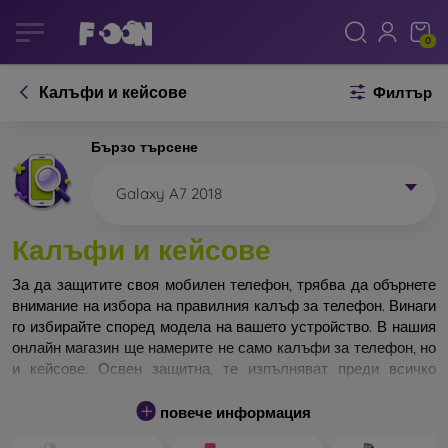
0
Калъфи и кейсове
Филтър
Бързо търсене
Galaxy A7 2018
Калъфи и кейсове
За да защитите своя мобилен телефон, трябва да обърнете
внимание на избора на правилния калъф за телефон. Винаги
го избирайте според модела на вашето устройство. В нашия
онлайн магазин ще намерите не само калъфи за телефон, но
и кейсове. Освен защитна, те изпълняват преди всичко
дизайнерска функция.
повече информация
Кейса за телефон може да бъде наречен и заден капак. Той е
предназначен да защитава задната част на телефона.