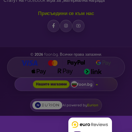
Статут на Facebook игра за „материална награда“
Присъедини се към нас
©
2026
foon.bg. Всички права запазени.
foon.bg
Нашите магазини
AI powered by
Eurion