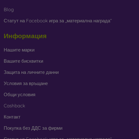
В нашия онлайн магазин
FOON
ще намерите десетки
Blog
интересни калъфи за телефони, изработени от различни
Статут на Facebook игра за „материална награда“
материали. Просто изберете този, който е за вас.
Информация
Нашите марки
Вашите бисквитки
Защита на личните данни
Условия за връщане
Общи условия
Cashback
Контакт
Покупка без ДДС за фирми