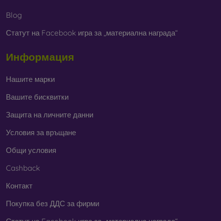
В нашия онлайн магазин
FOON
ще намерите десетки
Blog
интересни калъфи за телефони, изработени от различни
Статут на Facebook игра за „материална награда“
материали. Просто изберете този, който е за вас.
Информация
Нашите марки
Вашите бисквитки
Защита на личните данни
Условия за връщане
Общи условия
Cashback
Контакт
Покупка без ДДС за фирми