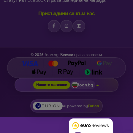
Статут на Facebook игра за „материална награда“
Присъедини се към нас
©
2026
foon.bg. Всички права запазени.
foon.bg
Нашите магазини
AI powered by
Eurion