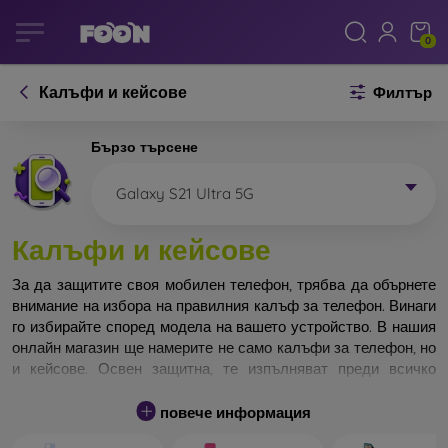
0
Калъфи и кейсове
Филтър
Бързо търсене
Galaxy S21 Ultra 5G
Калъфи и кейсове
За да защитите своя мобилен телефон, трябва да обърнете
внимание на избора на правилния калъф за телефон. Винаги
го избирайте според модела на вашето устройство. В нашия
онлайн магазин ще намерите не само калъфи за телефон, но
и кейсове. Освен защитна, те изпълняват преди всичко
дизайнерска функция.
повече информация
Кейса за телефон може да бъде наречен и заден капак. Той е
предназначен да защитава задната част на телефона.