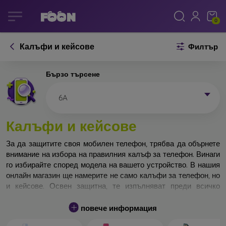
0
Калъфи и кейсове
Филтър
Бързо търсене
6A
Калъфи и кейсове
За да защитите своя мобилен телефон, трябва да обърнете
внимание на избора на правилния калъф за телефон. Винаги
го избирайте според модела на вашето устройство. В нашия
онлайн магазин ще намерите не само калъфи за телефон, но
и кейсове. Освен защитна, те изпълняват преди всичко
дизайнерска функция.
повече информация
Кейса за телефон може да бъде наречен и заден капак. Той е
предназначен да защитава задната част на телефона.