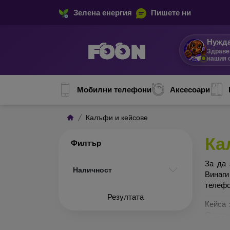
Зелена енергия
Пишете ни
Нужда
Здраве
нашия 
Мобилни телефони
Аксесоари
Калъфи и кейсове
Ка
Филтър
За да 
Наличност
Винаги
телефо
Резултата
Кейса 
Отделн