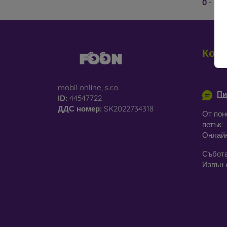
0
-
0
о
М
ка
ос
Конт
От как
info@m
mobil online, s.r.o.
Кейсов
Пи
ID:
44547722
няколк
ДДС ​​номер:
SK2022734318
От пон
Гу
петък:
на
Онлай
П
Събота
уд
Извън 
К
Из
Д
из