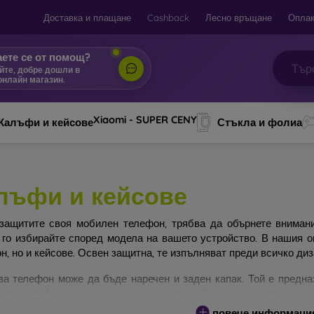
Доставка и плащане
Cashback
Лесно връщане
Оплак
ете се от помощ?
йте, добре дошли в
онлайн магазин.
|
Xiaomi - SUPER CENY
Калъфи и кейсове
Стъкла и фолиа
лъфи и кейсове
защитите своя мобилен телефон, трябва да обърнете вниман
 го избирайте според модела на вашето устройство. В нашия 
н, но и кейсове. Освен защитна, те изпълняват преди всичко ди
за телефон може да бъде наречен и заден капак. Той е предна
ите калъфи се различават основно по дебелина и използвания з
повече информаци