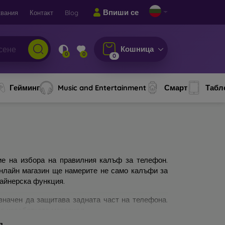
Впиши се
вания
Контакт
Blog
Кошница
0
0
0
Гейминг
Music and Entertainment
Смарт
Табл
ие на избора на правилния калъф за телефон.
онлайн магазин ще намерите не само калъфи за
зайнерска функция.
значен да защитава задната част на телефона.
а изработката материал.
я