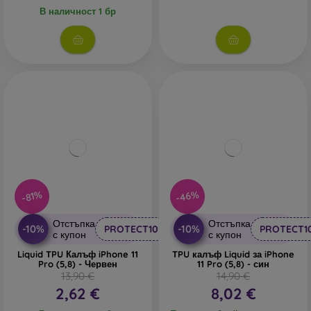
В наличност 1 бр
-46%
-81%
Отстъпка
Отстъпка
-10%
-10%
PROTECT10
PROTECT1
с купон
с купон
Liquid TPU Калъф iPhone 11
TPU калъф Liquid за iPhone
Pro (5,8) - Червен
11 Pro (5,8) - син
13,90 €
14,90 €
2,62 €
8,02 €