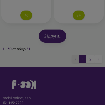
21
други...
1
-
30
от общо
51
.
2
»
«
1
mobil online, s.r.o.
ID:
44547722