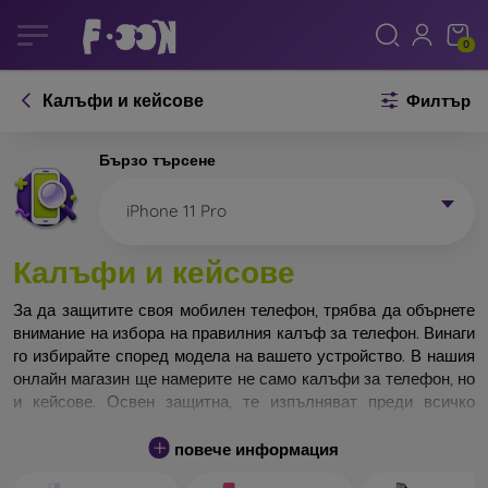
0
Калъфи и кейсове
Филтър
Бързо търсене
iPhone 11 Pro
Калъфи и кейсове
За да защитите своя мобилен телефон, трябва да обърнете
внимание на избора на правилния калъф за телефон. Винаги
го избирайте според модела на вашето устройство. В нашия
онлайн магазин ще намерите не само калъфи за телефон, но
и кейсове. Освен защитна, те изпълняват преди всичко
дизайнерска функция.
повече информация
Кейса за телефон може да бъде наречен и заден капак. Той е
предназначен да защитава задната част на телефона.