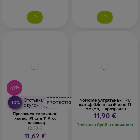
-10%
Отстъпка
NoName ултратънък TPU
-10%
PROTECT10
калъф 0.3mm за iPhone 11
с купон
Pro (5.8) - прозрачен
Прозрачен силиконов
11,90 €
калъф iPhone 11 Pro,
нелепкащ
Последен брой в наличност
12,90 €
11,62 €