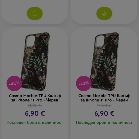
В нашия онлайн магазин
FOON
ще намерите десетки
интересни калъфи за телефони, изработени от различни
материали. Просто изберете този, който е за вас.
-42%
-42%
Cosmo Marble TPU Калъф
Cosmo Marble TPU Калъф
за iPhone 11 Pro - Черен
за iPhone 11 Pro - Черен
11,90 €
11,90 €
6,90 €
6,90 €
Последен брой в наличност
Последен брой в наличност