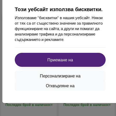
Този уебсайт използва бисквитки.
Използваме "бисквитки" в нашия уебсайт. Някои
от тях са от съществено значение за правилното
функциониране на сайта, а други ни помагат да
анализираме трафика и да персонализираме
съдържанието и рекламите.
Приемане на
-42%
-77%
Персонализиране на
Cosmo TPU Калъф iPhone 11
TPU калъф Cosmo Marble
Отхвърляне на
Pro - Златен
iPhone 11 Pro - розов
11,90 €
12,90 €
6,90 €
2,90 €
Последен брой в наличност
Последен брой в наличност