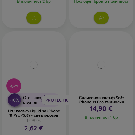
В наличност 2 бр
Последен брой в наличност
-81%
Отстъпка
Силиконов калъф Soft
-10%
PROTECT10
iPhone 11 Pro тъмносин
с купон
14,90 €
TPU калъф Liquid за iPhone
11 Pro (5,8) - светлорозов
В наличност 1 бр
13,90 €
2,62 €