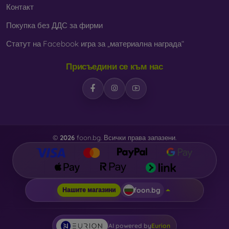
Контакт
Покупка без ДДС за фирми
Статут на Facebook игра за „материална награда“
Присъедини се към нас
©
2026
foon.bg. Всички права запазени.
foon.bg
Нашите магазини
AI powered by
Eurion