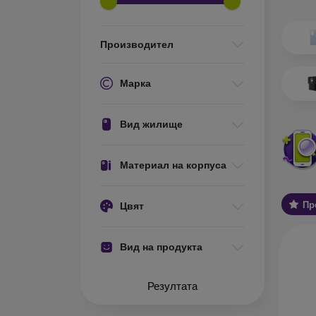
Какви 
О
Производител
ел
ос
ис
Марка
те
за
Вид жилище
С
ва
Ос
Материал на корпуса
за
Пр
Цвят
У
хо
ст
Вид на продукта
Об
А
Резултата
ко
за