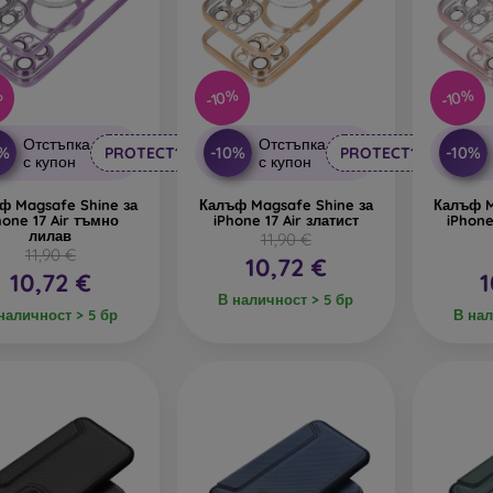
%
-10%
-10%
Отстъпка
Отстъпка
0%
-10%
-10%
PROTECT10
PROTECT10
с купон
с купон
ф Magsafe Shine за
Калъф Magsafe Shine за
Калъф M
hone 17 Air тъмно
iPhone 17 Air златист
iPhone
лилав
11,90 €
11,90 €
10,72 €
10,72 €
1
В наличност > 5 бр
наличност > 5 бр
В нал