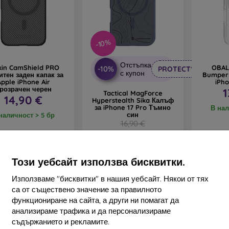
-10%
Отстъпка
lkin CamShield PRO
OBAL
-10%
PROTECT10
с купон
итен заден капак за
Bumper 
Apple iPhone Air
iPho
розрачен черен
1
Tactical MagForce
14,90 €
Hyperstealth Sika Калъф
за iPhone 17 Pro Тъмно
В нал
син
наличност > 5 бр
16,90 €
15,20 €
В наличност > 5 бр
Този уебсайт използва бисквитки.
Използваме "бисквитки" в нашия уебсайт. Някои от тях
са от съществено значение за правилното
функциониране на сайта, а други ни помагат да
анализираме трафика и да персонализираме
съдържанието и рекламите.