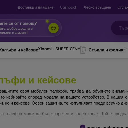
Доставка и плащане
Cashback
Лесно връщане
Оплак
ете се от помощ?
йте, добре дошли в
онлайн магазин.
|
Xiaomi - SUPER CENY
Калъфи и кейсове
Стъкла и фолиа
лъфи и кейсове
защитите своя мобилен телефон, трябва да обърнете вниман
 го избирайте според модела на вашето устройство. В нашия 
н, но и кейсове. Освен защитна, те изпълняват преди всичко ди
за телефон може да бъде наречен и заден капак. Той е предна
ите калъфи се различават основно по дебелина и използвания з
повече информаци