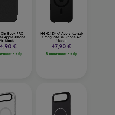
дава интересен дизайн. Недостатък е, че при
се изработват от рециклирани материали, така
реда днес е много важна.
n Qin Book PRO
MGH24ZM/A Apple Калъф
за Apple iPhone
с MagSafe за iPhone Air
Air Black
Черен
4,90 €
47,90 €
алъфи за телефони, изработени от различни
ичност > 5 бр
В наличност > 5 бр