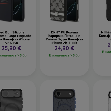
тъкло
– използва се само като допълнение към калъфите. При
дане стъкленият кейс може да се счупи.
ециклирани материали
– компостируемите калъфи за телефони 
 могат да се разградят 100% в природата. Грижата за околната с
ed Bull Silicone
DKNY PU Кожена
Nillki
zontal Logo MagSafe
Карирана Патерна и
Калъф 
н Калъф за iPhone
Райета Заден Калъф за
Air Navy
iPhone Air Black
2
ия онлайн магазин
FOON
ще намерите десетки интересни к
25,90 €
24,90 €
али. Просто изберете този, който е за вас.
В нал
наличност > 5 бр
В наличност > 5 бр