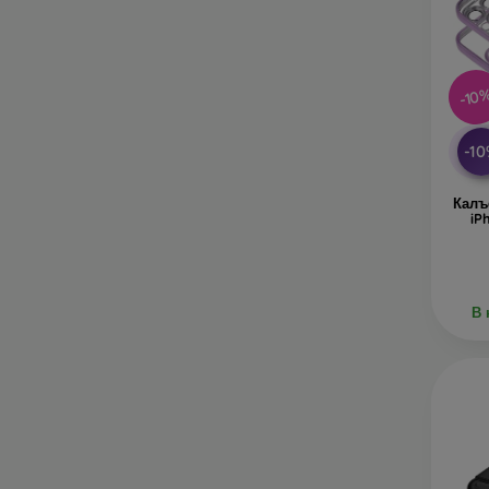
-10
-1
Калъ
iP
В 