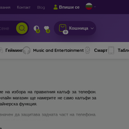
Впиши се
вания
Контакт
Blog
Кошница
0
0
0
Гейминг
Music and Entertainment
Смарт
Табл
ие на избора на правилния калъф за телефон.
онлайн магазин ще намерите не само калъфи за
зайнерска функция.
значен да защитава задната част на телефона.
а изработката материал.
я