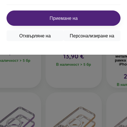
Приемане на
-10%
Отхвърляне на
Персонализиране на
ull Silicone Vertical
Nillkin CamShield PRO
-10%
go MagSafe Заден
заден капак за Apple
 за iPhone Air Navy
iPhone Air Transparent
Black
25,90 €
Gues
13,90 €
метал
рамка 
наличност > 5 бр
iPho
В наличност > 5 бр
2
В нал