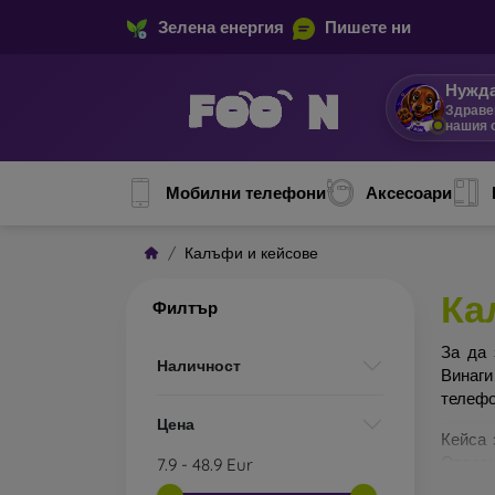
Зелена енергия
Пишете ни
Нужда
Здраве
нашия 
Мобилни телефони
Аксесоари
Калъфи и кейсове
Ка
Филтър
За да 
Наличност
Винаги
телефо
Цена
Кейса 
Отделн
7.9
-
48.9
Eur