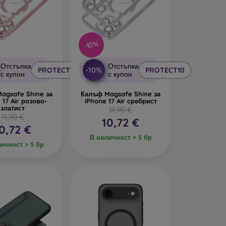
-10%
Отстъпка
Отстъпка
-10%
PROTECT10
PROTECT10
с купон
с купон
agsafe Shine за
Калъф Magsafe Shine за
 17 Air розово-
iPhone 17 Air сребрист
златист
11,90 €
11,90 €
10,72 €
0,72 €
В наличност > 5 бр
ичност > 5 бр