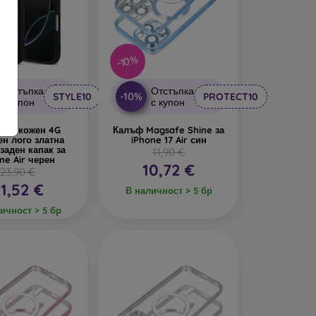
-10%
Отстъпка
Отстъпка
-10%
STYLE10
PROTECT10
с купон
с купон
s PU кожен 4G
Калъф Magsafe Shine за
ен лого златна
iPhone 17 Air син
заден капак за
11,90 €
ne Air черен
10,72 €
23,90 €
1,52 €
В наличност > 5 бр
ичност > 5 бр