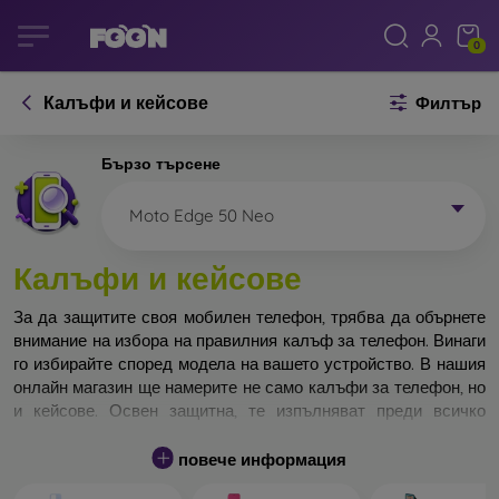
0
Калъфи и кейсове
Филтър
Бързо търсене
Moto Edge 50 Neo
Калъфи и кейсове
За да защитите своя мобилен телефон, трябва да обърнете
внимание на избора на правилния калъф за телефон. Винаги
го избирайте според модела на вашето устройство. В нашия
онлайн магазин ще намерите не само калъфи за телефон, но
и кейсове. Освен защитна, те изпълняват преди всичко
дизайнерска функция.
повече информация
Кейса за телефон може да бъде наречен и заден капак. Той е
предназначен да защитава задната част на телефона.