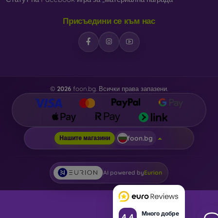
В нашия онлайн магазин
FOON
ще намерите десетки
Присъедини се към нас
интересни калъфи за телефони, изработени от различни
материали. Просто изберете този, който е за вас.
©
2026
foon.bg. Всички права запазени.
foon.bg
Нашите магазини
AI powered by
Eurion
Много добре
4.4