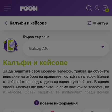
0
Калъфи и кейсове
Филтър
Бързо търсене
Galaxy A10
Калъфи и кейсове
За да защитите своя мобилен телефон, трябва да обърнете
внимание на избора на правилния калъф за телефон. Винаги
го избирайте според модела на вашето устройство. В нашия
онлайн магазин ще намерите не само калъфи за телефон, но
и кейсове. Освен защитна, те изпълняват преди всичко
дизайнерска функция.
повече информация
Кейса за телефон може да бъде наречен и заден капак. Той е
предназначен да защитава задната част на телефона.