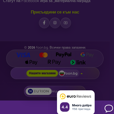
Статут на Facebook игра за „материална награда“
Присъедини се към нас
©
2026
foon.bg. Всички права запазени.
foon.bg
Нашите магазини
AI powered by
Eurion
Много добре
4.4
1156 прегледа