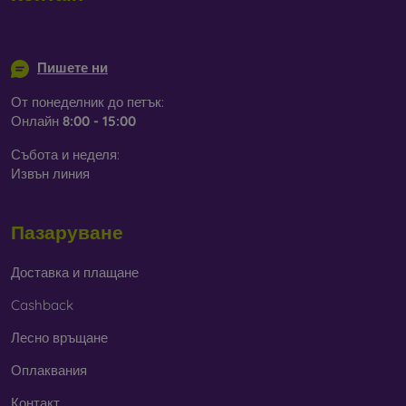
природата. Грижата за околната среда днес е много
важна.
info@mobilonline.sk
Пишете ни
В нашия онлайн магазин
FOON
ще намерите десетки
интересни калъфи за телефони, изработени от различни
От понеделник до петък:
материали. Просто изберете този, който е за вас.
Онлайн
8:00 - 15:00
Събота и неделя:
Извън линия
Пазаруване
Доставка и плащане
Cashback
Лесно връщане
Оплаквания
Контакт