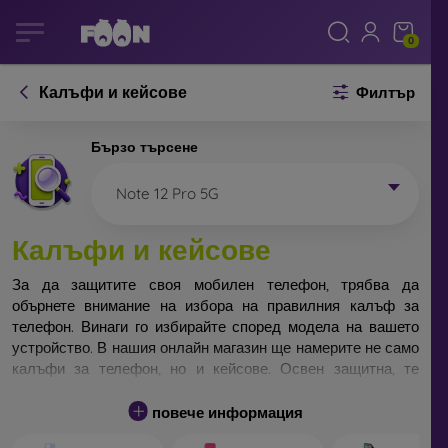
0
Калъфи и кейсове
Филтър
Бързо търсене
Note 12 Pro 5G
Калъфи и кейсове
За да защитите своя мобилен телефон, трябва да
обърнете внимание на избора на правилния калъф за
телефон. Винаги го избирайте според модела на вашето
устройство. В нашия онлайн магазин ще намерите не само
калъфи за телефон, но и кейсове. Освен защитна, те
изпълняват преди всичко дизайнерска функция.
повече информация
Кейса за телефон може да бъде наречен и заден капак.
Той е предназначен да защитава задната част на