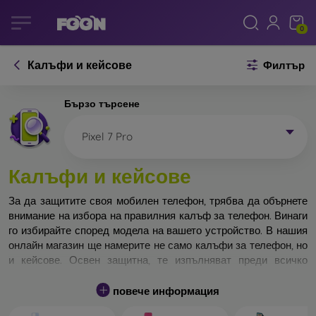
0
Калъфи и кейсове
Филтър
Бързо търсене
Pixel 7 Pro
Калъфи и кейсове
За да защитите своя мобилен телефон, трябва да обърнете
внимание на избора на правилния калъф за телефон. Винаги
го избирайте според модела на вашето устройство. В нашия
онлайн магазин ще намерите не само калъфи за телефон, но
и кейсове. Освен защитна, те изпълняват преди всичко
дизайнерска функция.
повече информация
Кейса за телефон може да бъде наречен и заден капак. Той е
предназначен да защитава задната част на телефона.