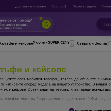
Доставка и плащане
Cashback
Лесно връщане
Оплак
ете се от помощ?
йте, добре дошли в
онлайн магазин.
|
Xiaomi - SUPER CENY
Калъфи и кейсове
Стъкла и фолиа
лъфи и кейсове
защитите своя мобилен телефон, трябва да обърнете вниман
 го избирайте според модела на вашето устройство. В нашия 
н, но и кейсове. Освен защитна, те изпълняват преди всичко ди
за телефон може да бъде наречен и заден капак. Той е предна
ите калъфи се различават основно по дебелина и използвания з
повече информаци