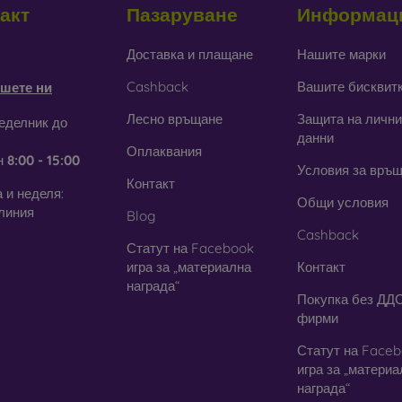
акт
Пазаруване
Информац
тъкло
– използва се само като допълнение към калъфите. При
дане стъкленият кейс може да се счупи.
obilonline.sk
Доставка и плащане
Нашите марки
Cashback
Вашите бисквит
шете ни
ециклирани материали
– компостируемите калъфи за телефони 
 могат да се разградят 100% в природата. Грижата за околната с
Лесно връщане
Защита на лични
еделник до
данни
Оплаквания
н
8:00 - 15:00
ия онлайн магазин
FOON
ще намерите десетки интересни к
Условия за връ
али. Просто изберете този, който е за вас.
Контакт
 и неделя:
Общи условия
линия
Blog
Cashback
Статут на Facebook
игра за „материална
Контакт
награда“
Покупка без ДДС
фирми
Статут на Face
игра за „матери
награда“