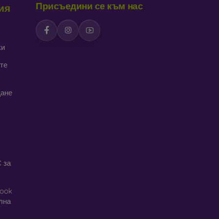
Присъедини се към нас
ия
дава интересен дизайн. Недостатък е, че при
ки
се изработват от рециклирани материали, така
реда днес е много важна.
те
алъфи за телефони, изработени от различни
щане
 за
book
ална