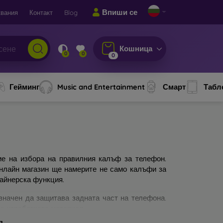
Впиши се
вания
Контакт
Blog
Кошница
0
0
0
Гейминг
Music and Entertainment
Смарт
Табл
ие на избора на правилния калъф за телефон.
онлайн магазин ще намерите не само калъфи за
зайнерска функция.
значен да защитава задната част на телефона.
а изработката материал.
я