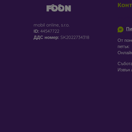
Конт
С
па
info@m
mobil online, s.r.o.
Пи
Р
ID:
44547722
че
ДДС ​​номер:
SK2022734318
От пон
петък:
Онлай
В наш
матери
Събота
Извън 