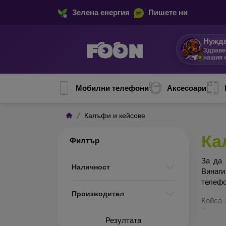
Зелена енергия
Пишете ни
Нужда
Здраве
нашия 
Мобилни телефони
Аксесоари
Калъфи и кейсове
Ка
Филтър
За да 
Наличност
Винаги
телефо
Производител
Кейса 
Отделн
Резултата