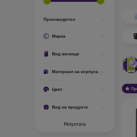
Какви 
О
Производител
ел
ос
ис
Марка
те
за
Вид жилище
С
ва
Ос
Материал на корпуса
за
Пр
Цвят
У
хо
ст
Вид на продукта
Об
А
Резултата
ко
за