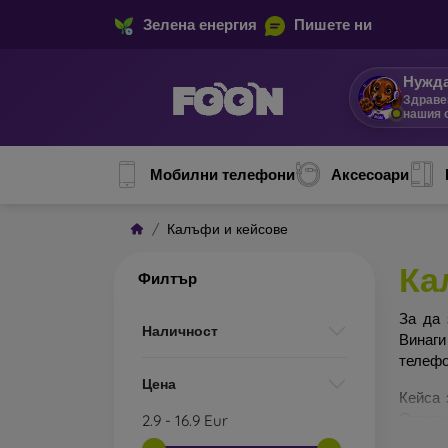
Зелена енергия
Пишете ни
Нужда
Здраве
нашия 
Мобилни телефони
Аксесоари
Калъфи и кейсове
Ка
Филтър
За да 
Наличност
Винаги
телефо
Цена
Кейса 
Отделн
2.9
-
16.9
Eur