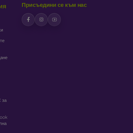
Присъедини се към нас
ия
ки
те
щане
 за
book
ална