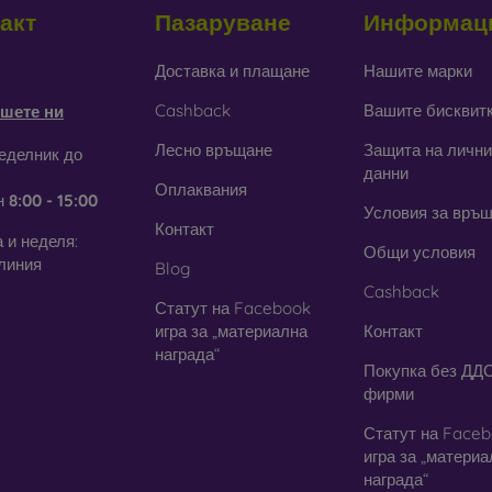
акт
Пазаруване
Информац
obilonline.sk
Доставка и плащане
Нашите марки
Cashback
Вашите бисквит
шете ни
Лесно връщане
Защита на лични
еделник до
данни
Оплаквания
н
8:00 - 15:00
Условия за връ
Контакт
 и неделя:
Общи условия
линия
Blog
Cashback
Статут на Facebook
игра за „материална
Контакт
награда“
Покупка без ДДС
фирми
Статут на Face
игра за „матери
награда“