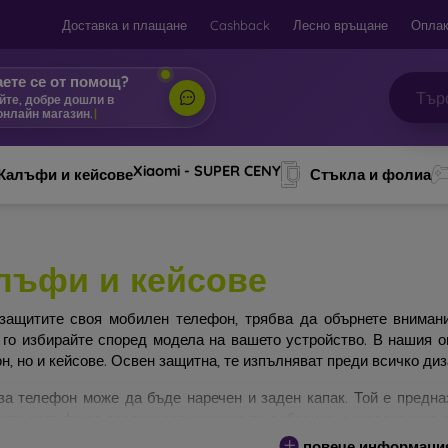
Доставка и плащане
Cashback
Лесно връщане
Оплак
ете се от помощ?
йте, добре дошли в
онлайн магазин.
|
Xiaomi - SUPER CENY
Калъфи и кейсове
Стъкла и фолиа
лъфи и кейсове
защитите своя мобилен телефон, трябва да обърнете вниман
 го избирайте според модела на вашето устройство. В нашия 
н, но и кейсове. Освен защитна, те изпълняват преди всичко ди
за телефон може да бъде наречен и заден капак. Той е предна
ите калъфи се различават основно по дебелина и използвания з
повече информаци