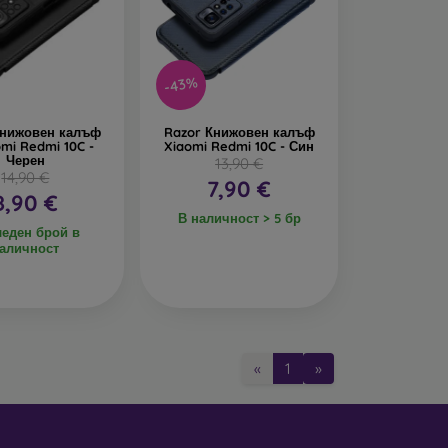
-43%
Книжовен калъф
Razor Книжовен калъф
omi Redmi 10C -
Xiaomi Redmi 10C - Син
Черен
13,90 €
14,90 €
7,90 €
8,90 €
В наличност > 5 бр
еден брой в
аличност
«
1
»