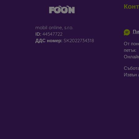
Конт
info@m
mobil online, s.r.o.
Пи
ID:
44547722
ДДС ​​номер:
SK2022734318
От пон
петък:
Онлай
Събота
Извън 