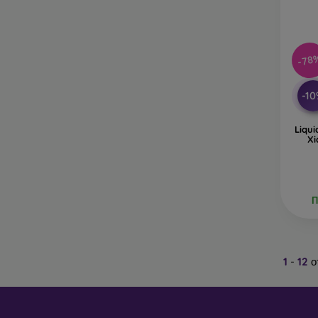
-78
-1
Liqu
Xi
П
1
-
12
о