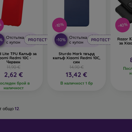
-40%
%
-10%
Отстъпка
Отстъпка
Razor 
0%
-10%
PROTECT10
PROTECT10
с купон
с купон
за Xia
id Lite TPU Калъф за
Sturdo Mark твърд
aomi Redmi 10C -
калъф Xiaomi Redmi 10C,
Червен
син
11,90 €
14,90 €
Посл
2,62 €
13,42 €
н
оследен брой в
В наличност 1 бр
наличност
т общо
12
.