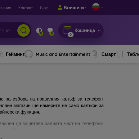
Впиши се
вания
Контакт
Blog
Кошница
0
0
0
Гейминг
Music and Entertainment
Смарт
Табл
ие на избора на правилния калъф за телефон.
онлайн магазин ще намерите не само калъфи за
зайнерска функция.
значен да защитава задната част на телефона.
а изработката материал.
я