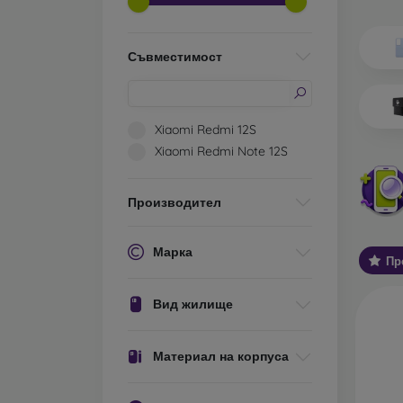
Какви 
О
Съвместимост
ел
ос
ис
те
Xiaomi Redmi 12S
за
Xiaomi Redmi Note 12S
С
ва
Производител
Ос
за
Марка
Пр
У
хо
Вид жилище
ст
Об
Материал на корпуса
А
ко
за