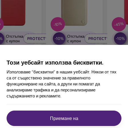
-45%
%
-10%
Отстъпка
Отстъпка
0%
-10%
-10%
PROTECT10
PROTECT10
с купон
с купон
иликонов калъф
mobilNET калъф тип
Smart
lNET Xiaomi Redmi
книга Xiaomi Redmi Note
Redmi
te 12S Raspberry
12S златист, Lichi
Този уебсайт използва бисквитки.
(матов)
15,90 €
10,90 €
14,32 €
Използваме "бисквитки" в нашия уебсайт. Някои от тях
9,80 €
са от съществено значение за правилното
В наличност 1 бр
В на
функциониране на сайта, а други ни помагат да
 наличност 1 бр
анализираме трафика и да персонализираме
съдържанието и рекламите.
Приемане на