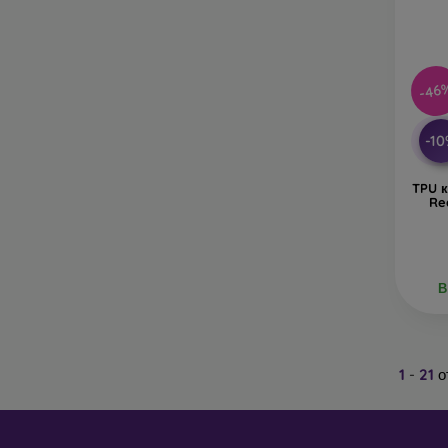
-46
-1
TPU 
Re
В
1
-
21
о