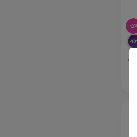
-10
-1
С
mobi
No
В