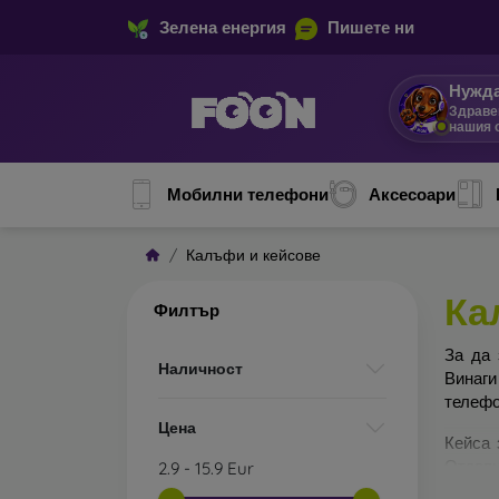
Зелена енергия
Пишете ни
Нужда
Здраве
нашия 
Мобилни телефони
Аксесоари
Калъфи и кейсове
Ка
Филтър
За да 
Наличност
Винаги
телефо
Цена
Кейса 
Отделн
2.9
-
15.9
Eur