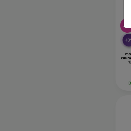
-10
-1
mo
книг
1
В