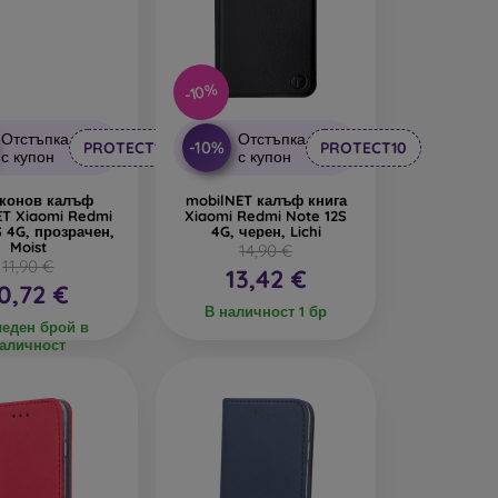
дава интересен дизайн. Недостатък е, че при
-10%
се изработват от рециклирани материали, така
реда днес е много важна.
Отстъпка
Отстъпка
-10%
PROTECT10
PROTECT10
с купон
с купон
алъфи за телефони, изработени от различни
конов калъф
mobilNET калъф книга
ET Xiaomi Redmi
Xiaomi Redmi Note 12S
S 4G, прозрачен,
4G, черен, Lichi
Moist
14,90 €
11,90 €
13,42 €
0,72 €
В наличност 1 бр
еден брой в
аличност