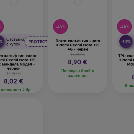
%
-44%
-46%
Отстъпка
Razor калъф тип книга
0%
-10%
PROTECT10
с купон
Xiaomi Redmi Note 12S
4G - черен
15,90 €
o калъф тип книга
TPU кал
omi Redmi Note 12S
Xiaomi 
8,90 €
с мандала модел -
Mar
червен
Последен брой в
14,90 €
наличност
8,02 €
В на
 наличност 2 бр