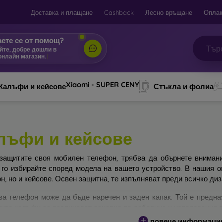
Доставка и плащане
Cashback
Лесно връщане
Оплак
ете се от помощ?
йте, добре дошли в
онлайн
|
Xiaomi - SUPER CENY
Калъфи и кейсове
Стъкла и фолиа
лъфи и кейсове
защитите своя мобилен телефон, трябва да обърнете вниман
 го избирайте според модела на вашето устройство. В нашия 
н, но и кейсове. Освен защитна, те изпълняват преди всичко ди
за телефон може да бъде наречен и заден капак. Той е предна
ите калъфи се различават основно по дебелина и използвания з
повече информаци