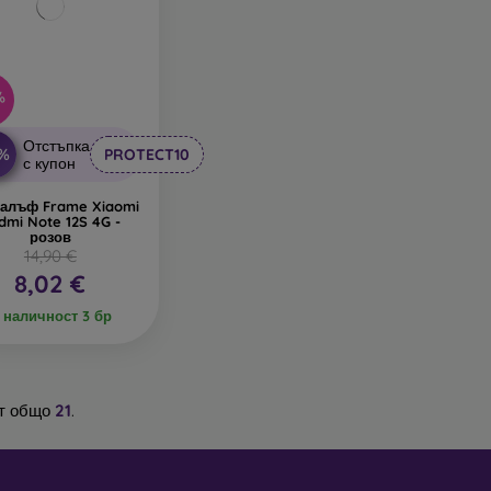
%
Отстъпка
0%
PROTECT10
с купон
калъф Frame Xiaomi
dmi Note 12S 4G -
розов
14,90 €
8,02 €
 наличност 3 бр
т общо
21
.