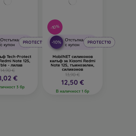
-10%
Отстъпка
Отстъпка
-10%
PROTECT10
PROTECT10
с купон
с купон
ъф Tech-Protect
MobilNET силиконов
Redmi Note 12S,
калъф за Xiaomi Redmi
ble - лилав
Note 12S, тъмнозелен,
силиконов
14,90 €
13,90 €
8,02 €
12,50 €
личност 3 бр
В наличност 1 бр