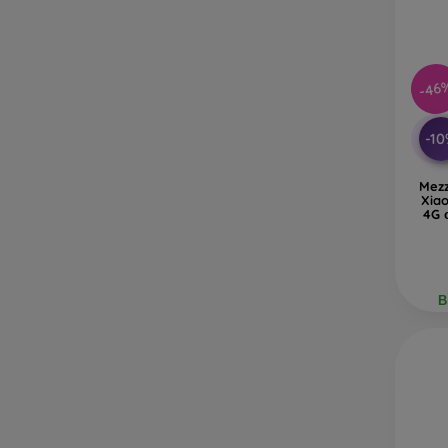
-46
-1
Mezz
Xia
4G 
В