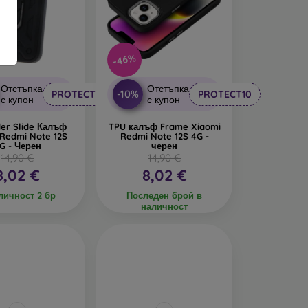
-46%
Отстъпка
Отстъпка
-10%
PROTECT10
PROTECT10
с купон
с купон
er Slide Калъф
TPU калъф Frame Xiaomi
 Redmi Note 12S
Redmi Note 12S 4G -
G - Черен
черен
14,90 €
14,90 €
8,02 €
8,02 €
личност 2 бр
Последен брой в
наличност