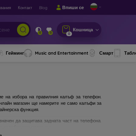
Впиши се
вания
Контакт
Blog
Кошница
0
0
0
Гейминг
Music and Entertainment
Смарт
Табл
ие на избора на правилния калъф за телефон.
онлайн магазин ще намерите не само калъфи за
зайнерска функция.
значен да защитава задната част на телефона.
а изработката материал.
я