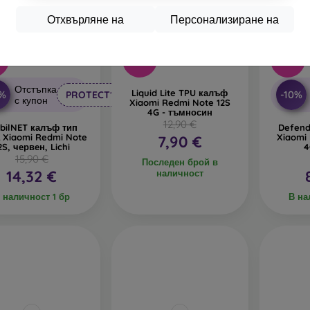
Отхвърляне на
Персонализиране на
-39%
-46%
%
Отстъпка
Liquid Lite TPU калъф
0%
-10%
PROTECT10
с купон
Xiaomi Redmi Note 12S
4G - тъмносин
12,90 €
bilNET калъф тип
Defend
а Xiaomi Redmi Note
Xiaomi
7,90 €
2S, червен, Lichi
4
15,90 €
Последен брой в
14,32 €
наличност
 наличност 1 бр
В на