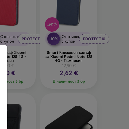
-80%
Отстъпка
Отстъпка
-10%
PROTECT10
PROTECT10
с купон
с купон
 калъф Xiaomi
Smart Книжовен калъф
 Note 12S 4G -
за Xiaomi Redmi Note 12S
червен
4G - Тъмносин
12,90 €
12,90 €
7,10 €
2,62 €
личност 3 бр
В наличност 3 бр