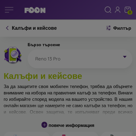
0
Калъфи и кейсове
Филтър
Бързо търсене
Reno 13 Pro
Калъфи и кейсове
За да защитите своя мобилен телефон, трябва да обърнете
внимание на избора на правилния калъф за телефон. Винаги
го избирайте според модела на вашето устройство. В нашия
онлайн магазин ще намерите не само калъфи за телефон, но
и кейсове. Освен защитна, те изпълняват преди всичко
дизайнерска функция.
повече информация
Кейса за телефон може да бъде наречен и заден капак. Той е
предназначен да защитава задната част на телефона.