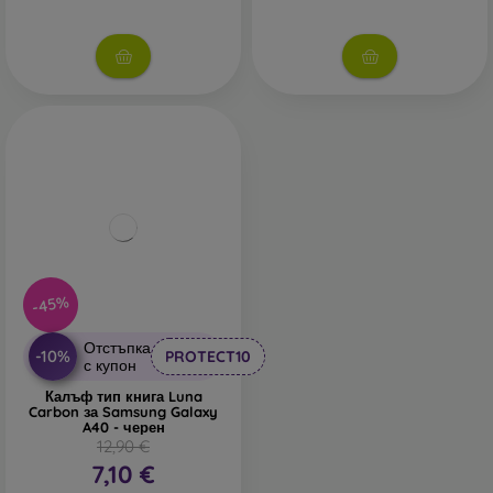
-45%
Отстъпка
-10%
PROTECT10
с купон
Калъф тип книга Luna
Carbon за Samsung Galaxy
A40 - черен
12,90 €
7,10 €