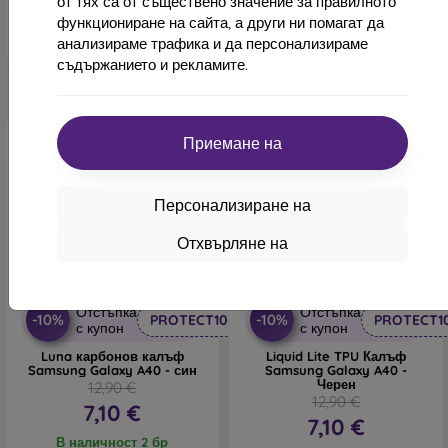
от тях са от съществено значение за правилното
Последен брой в наличност
функциониране на сайта, а други ни помагат да
анализираме трафика и да персонализираме
съдържанието и рекламите.
Приемане на
Персонализиране на
Отхвърляне на
-45%
-45%
Отстъпка
Отстъпка
-10%
-10%
PROTECT10
PROTECT1
с купон
с купон
Luna карбонов калъф
Liquid Lite TPU Калъф
Samsung Galaxy A40 - син
Samsung Galaxy A40 -
Черен
12,90 €
12,90 €
7,10 €
7,10 €
В наличност 2 бр