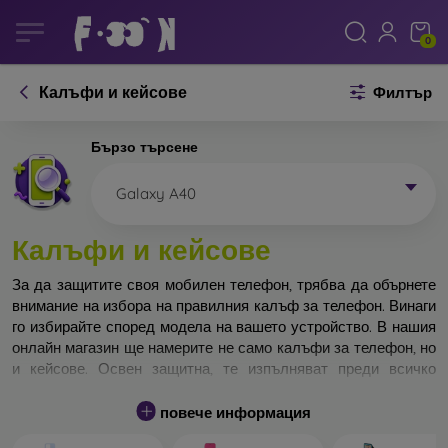
0
Калъфи и кейсове
Филтър
Бързо търсене
Galaxy A40
Калъфи и кейсове
За да защитите своя мобилен телефон, трябва да обърнете
внимание на избора на правилния калъф за телефон. Винаги
го избирайте според модела на вашето устройство. В нашия
онлайн магазин ще намерите не само калъфи за телефон, но
и кейсове. Освен защитна, те изпълняват преди всичко
дизайнерска функция.
повече информация
Кейса за телефон може да бъде наречен и заден капак. Той е
предназначен да защитава задната част на телефона.