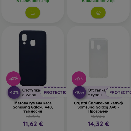
В наличност 2 бр
В наличност 2 бр
В нашия онлайн магазин
FOON
ще намерите десетки
интересни калъфи за телефони, изработени от различни
материали. Просто изберете този, който е за вас.
-10%
-10%
Отстъпка
Отстъпка
-10%
-10%
PROTECT10
PROTECT1
с купон
с купон
Матова гумена каса
Crystal Силиконов калъф
Samsung Galaxy A40,
Samsung Galaxy A40 -
тъмносин
Прозрачен
12,90 €
15,90 €
11,62 €
14,32 €