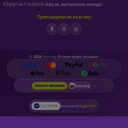
Статут на Facebook игра за „материална награда“
Присъедини се към нас
©
2026
foon.bg. Всички права запазени.
foon.bg
Нашите магазини
AI powered by
Eurion