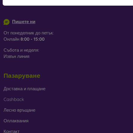
популярни. По-здрави са от силиконовите, но не
info@mobilonline.sk
абсорбират ударите толкова добре.
Пишете ни
Кожа
– кожените калъфи са по-издръжливи от тези от
синтетични материали и на допир са много приятни.
От понеделник до петък:
Изработени са прецизно с внимание към детайла.
Онлайн
8:00 - 15:00
Дърво
– чрез комбинация от дърво и TPU материал се
Събота и неделя:
получава устойчив, уникален и оригинален кейс. За
Извън линия
изработката се използва висококачествена естествена
дървесина с натурална структура и интересни детайли.
Пазаруване
Стъкло
– използва се само като допълнение към
калъфите. Придава интересен дизайн. Недостатък е, че
Доставка и плащане
при падане стъкленият кейс може да се счупи.
Cashback
Рециклирани материали
– компостируемите калъфи
Лесно връщане
за телефони се изработват от рециклирани материали,
така че могат да се разградят 100% в природата.
Оплаквания
Грижата за околната среда днес е много важна.
Контакт