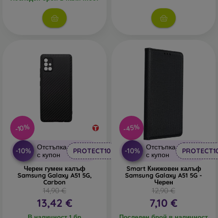
различни варианти, мотиви и цветове, благодарение на
които можете да изразите своята личност или моментно
настроение. Осигуряват също достатъчна защита за
вашия телефон, особено когато се комбинират със
защита на екрана като защитно стъкло или защитно
фолио.
Устойчиви калъфи
– ако често ви изпада телефонът,
най-подходящият избор е устойчив калъф. Подходящ е
и за хора, които работят в прашна или влажна среда.
Устойчивите калъфи на марката Spigen
отговарят на
военния стандарт MIL-STD. Всички устойчиви кейсове
на тази марка преминават тест за устойчивост и
-45%
-10%
стабилност. Обикновено се изработват от силикон или
гума.
Отстъпка
Отстъпка
-10%
-10%
PROTECT10
PROTECT1
с купон
с купон
Аутдор калъфи за телефон
– също са устойчиви
Черен гумен калъф
Smart Книжовен калъф
калъфи, които обаче се изработват основно от
Samsung Galaxy A51 5G,
Samsung Galaxy A51 5G -
Carbon
Черен
пластмаса или комбинация от пластмаса и TPU
14,90 €
12,90 €
материал. Аутдор кейсът има подсилени ръбове, които
13,42 €
7,10 €
осигуряват още по-добра защита при падане.
В наличност 1 бр
Последен брой в наличност