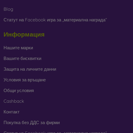
В нашия онлайн магазин
FOON
ще намерите десетки
Blog
интересни калъфи за телефони, изработени от различни
Статут на Facebook игра за „материална награда“
материали. Просто изберете този, който е за вас.
Информация
Нашите марки
Вашите бисквитки
Защита на личните данни
Условия за връщане
Общи условия
Cashback
Контакт
Покупка без ДДС за фирми