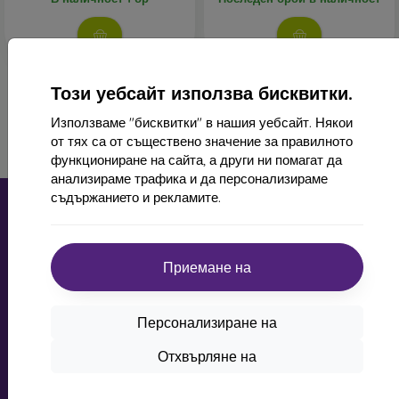
Маркови калъфи
– подходящи са за хора, които
държат на оригиналността и елегантността. Марковите
калъфи с качествена изработка превръщат вашия
телефон в моден аксесоар. Изработват се главно от
гума и силикон и осигуряват надеждна защита. Сред
Този уебсайт използва бисквитки.
най-популярните марки са Karl Lagerfeld, Guess,
1
-
4
от общо
4
.
Използваме "бисквитки" в нашия уебсайт. Някои
Marvel и Ferrari.
от тях са от съществено значение за правилното
«
1
»
функциониране на сайта, а други ни помагат да
анализираме трафика и да персонализираме
От какви материали се изработват калъфите за
съдържанието и рекламите.
телефони?
Кейсовете се изработват от различни материали. Понякога
се използва само един материал, но често се комбинират
Приемане на
няколко.
mobil online, s.r.o.
Гума и силикон
– тези материали се използват най-
ID:
44547722
често за изработка на калъфи за телефони. Те са
Персонализиране на
ДДС ​​номер:
SK2022734318
устойчиви на удари и благодарение на своята
Отхвърляне на
еластичност, калъфът лесно се поставя на телефона.
Контакт
Пластмаса
– пластмасовите калъфи също са много