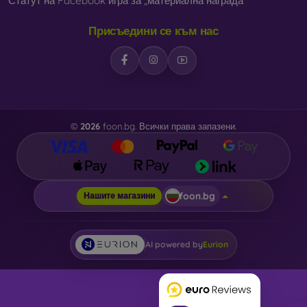
Статут на Facebook игра за „материална награда“
Присъедини се към нас
©
2026
foon.bg. Всички права запазени.
foon.bg
Нашите магазини
AI powered by
Eurion