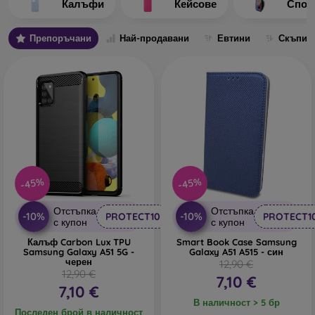
Калъфи
Кейсове
Спор
Отделните калъфи се различават основно по дебелина и
използвания за изработката материал.
Препоръчани
Най-продавани
Евтини
Скъпи
Какви видове задни кейсове за телефон различаваме?
Основни кейсове с дебелина 0,3 мм
– това са
ултратънки гумени или силиконови калъфи, които са
много еластични и надеждни. Най-често се изработват
прозрачни. Прозрачният калъф с дебелина 0,3 мм е
подходящ особено за хора, които не искат да скриват
своя смартфон и искат да покажат красивия му цвят.
Въпреки това, те искат техният телефон да бъде
-45%
-45%
защитен. Предимството му е, че не повдига залепеното
защитно стъкло на телефона. Затова можете да
Отстъпка
Отстъпка
използвате и цяло 3D закалено стъкло, което заедно с
-10%
-10%
PROTECT10
PROTECT1
с купон
с купон
калъфа осигурява перфектна защита. Единственият му
Калъф Carbon Lux TPU
Smart Book Case Samsung
недостатък е по-слабото абсорбиране на удари при
Samsung Galaxy A51 5G -
Galaxy A51 A515 - син
падане.
черен
12,90 €
12,90 €
7,10 €
Стилни задни калъфи
– към тази категория спадат
7,10 €
повечето предлагани кейсове. Те се предлагат в
В наличност > 5 бр
Последен брой в наличност