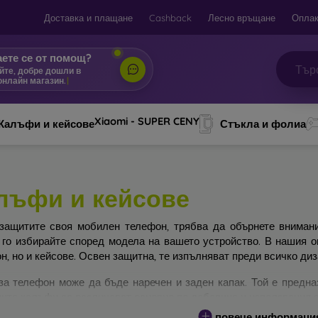
Доставка и плащане
Cashback
Лесно връщане
Оплак
ете се от помощ?
йте, добре дошли в
онлайн магазин.
|
Xiaomi - SUPER CENY
Калъфи и кейсове
Стъкла и фолиа
лъфи и кейсове
защитите своя мобилен телефон, трябва да обърнете вниман
 го избирайте според модела на вашето устройство. В нашия 
н, но и кейсове. Освен защитна, те изпълняват преди всичко ди
за телефон може да бъде наречен и заден капак. Той е предна
ите калъфи се различават основно по дебелина и използвания з
повече информаци