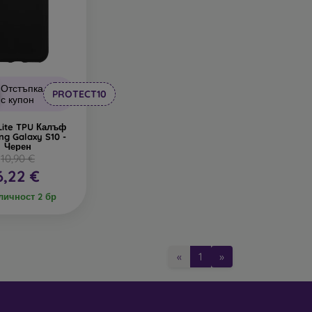
Отстъпка
PROTECT10
с купон
 Lite TPU Калъф
g Galaxy S10 -
Черен
10,90 €
6,22 €
личност 2 бр
«
1
»