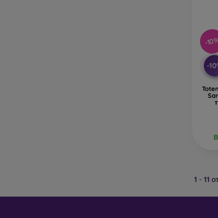
-10
-1
Tote
Sa
В
1
-
11
о