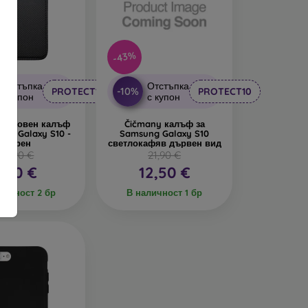
дава интересен дизайн. Недостатък е, че при
-43%
се изработват от рециклирани материали, така
реда днес е много важна.
Отстъпка
Отстъпка
-10%
PROTECT10
PROTECT10
с купон
с купон
алъфи за телефони, изработени от различни
Книжовен калъф
Čičmany калъф за
ung Galaxy S10 -
Samsung Galaxy S10
Черен
светлокафяв дървен вид
13,90 €
21,90 €
7,10 €
12,50 €
личност 2 бр
В наличност 1 бр