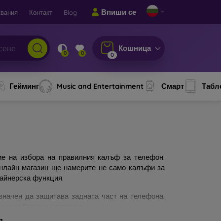
Впиши се
вания
Контакт
Blog
Кошница
0
0
0
Гейминг
Music and Entertainment
Смарт
Табл
ие на избора на правилния калъф за телефон.
онлайн магазин ще намерите не само калъфи за
зайнерска функция.
значен да защитава задната част на телефона.
а изработката материал.
я