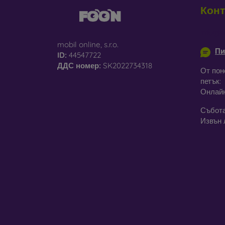
Конт
info@m
mobil online, s.r.o.
Пи
ID:
44547722
ДДС ​​номер:
SK2022734318
От пон
петък:
Онлай
Събота
Извън 