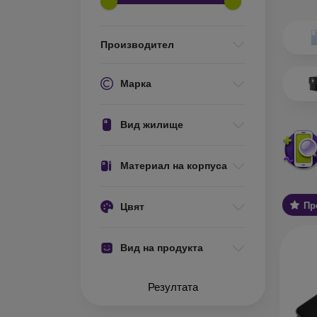
Какви 
О
Производител
ел
ос
ис
Марка
те
за
Вид жилище
С
ва
Ос
Материал на корпуса
за
Пр
Цвят
У
хо
ст
Вид на продукта
Об
А
Резултата
ко
за