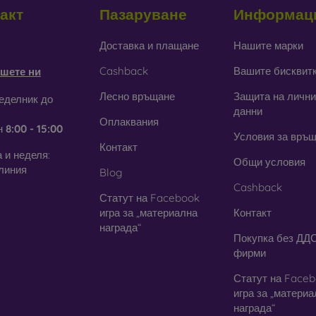
акт
Пазаруване
Информац
obilonline.sk
Доставка и плащане
Нашите марки
Cashback
Вашите бисквит
шете ни
Лесно връщане
Защита на лични
еделник до
данни
Оплаквания
н
8:00 - 15:00
Условия за връ
Контакт
 и неделя:
Общи условия
линия
Blog
Cashback
Статут на Facebook
игра за „материална
Контакт
награда“
Покупка без ДДС
фирми
Статут на Face
игра за „матери
награда“