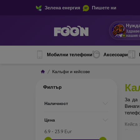
Зелена енергия
Пишете ни
Нужда
Здраве
нашия 
Мобилни телефони
Аксесоари
Калъфи и кейсове
Ка
Филтър
За да 
Наличност
Винаги
телефо
Цена
Кейса 
Отделн
6.9
-
23.9
Eur