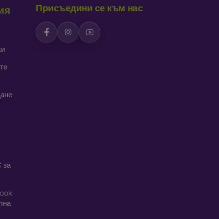
Присъедини се към нас
ия
ки
те
щане
 за
book
ална