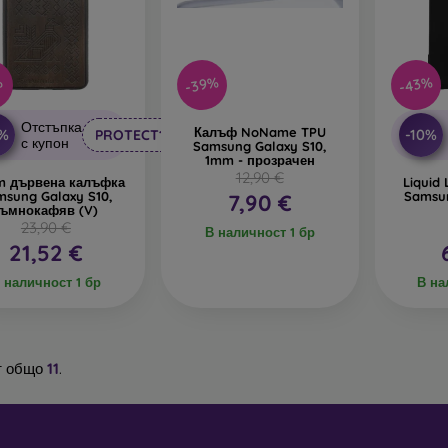
-39%
-43%
%
Отстъпка
Калъф NoName TPU
0%
-10%
PROTECT10
с купон
Samsung Galaxy S10,
1mm - прозрачен
12,90 €
m дървена калъфка
Liquid
msung Galaxy S10,
Samsun
7,90 €
тъмнокафяв (V)
23,90 €
В наличност 1 бр
21,52 €
 наличност 1 бр
В на
т общо
11
.