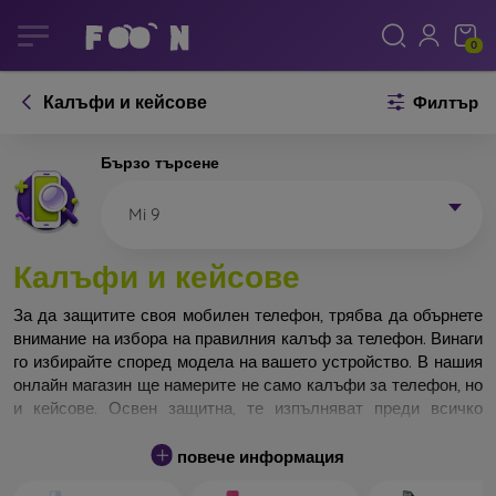
0
Калъфи и кейсове
Филтър
Бързо търсене
Mi 9
Калъфи и кейсове
За да защитите своя мобилен телефон, трябва да обърнете
внимание на избора на правилния калъф за телефон. Винаги
го избирайте според модела на вашето устройство. В нашия
онлайн магазин ще намерите не само калъфи за телефон, но
и кейсове. Освен защитна, те изпълняват преди всичко
дизайнерска функция.
повече информация
Кейса за телефон може да бъде наречен и заден капак. Той е
предназначен да защитава задната част на телефона.