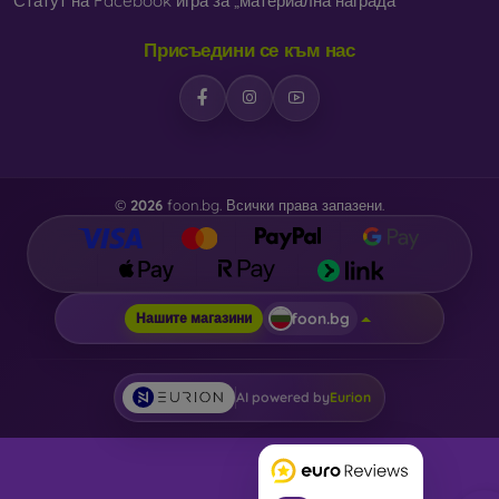
Статут на Facebook игра за „материална награда“
Присъедини се към нас
©
2026
foon.bg. Всички права запазени.
foon.bg
Нашите магазини
AI powered by
Eurion