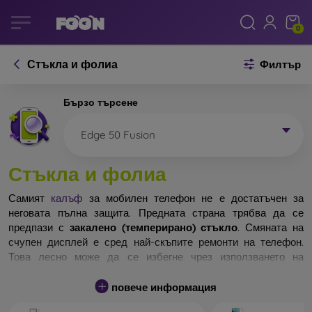
0
Стъкла и фолиа
Филтър
Бързо търсене
Edge 50 Fusion
Стъкла и фолиа
Самият
калъф
за мобилен телефон не е достатъчен за
неговата пълна защита. Предната страна трябва да се
предпази с
закалено (темперирано) стъкло
. Смяната на
счупен дисплей е сред най-скъпите ремонти на телефон.
Това лесно може да се избегне чрез използването на
обикновено
защитно стъкло
.
повече информация
Неразбиваемо стъкло за телефон не съществува, но при
падане дисплеят в повечето случаи остава невредим.