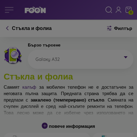
0
Стъкла и фолиа
Филтър
Бързо търсене
Galaxy A32
Стъкла и фолиа
Самият
калъф
за мобилен телефон не е достатъчен за
неговата пълна защита. Предната страна трябва да се
предпази с
закалено (темперирано) стъкло
. Смяната на
счупен дисплей е сред най-скъпите ремонти на телефон.
Това лесно може да се избегне чрез използването на
обикновено
защитно стъкло
.
повече информация
Неразбиваемо стъкло за телефон не съществува, но при
падане дисплеят в повечето случаи остава невредим.