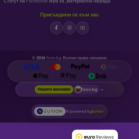
Статут на Facebook игра за „материална награда“
Присъедини се към нас
©
2026
foon.bg. Всички права запазени.
foon.bg
Нашите магазини
AI powered by
Eurion