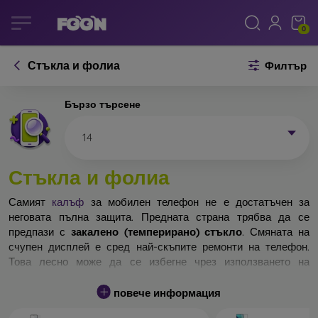
0
Стъкла и фолиа
Филтър
Бързо търсене
14
Стъкла и фолиа
Самият
калъф
за мобилен телефон не е достатъчен за
неговата пълна защита. Предната страна трябва да се
предпази с
закалено (темперирано) стъкло
. Смяната на
счупен дисплей е сред най-скъпите ремонти на телефон.
Това лесно може да се избегне чрез използването на
обикновено
защитно стъкло
.
повече информация
Неразбиваемо стъкло за телефон не съществува, но при
падане дисплеят в повечето случаи остава невредим.