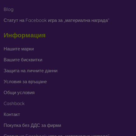
Независимо дали изберете фолио или някой от видовете
защитни стъкла, винаги избирайте
според конкретния
Blog
модел на вашия смартфон
. В нашия онлайн магазин
FOON
ще намерите
богат избор
от различни фолиа и
Статут на Facebook игра за „материална награда“
закалени стъкла за мобилни телефони.
Информация
Нашите марки
Вашите бисквитки
Защита на личните данни
Условия за връщане
Общи условия
Cashback
Контакт
Покупка без ДДС за фирми