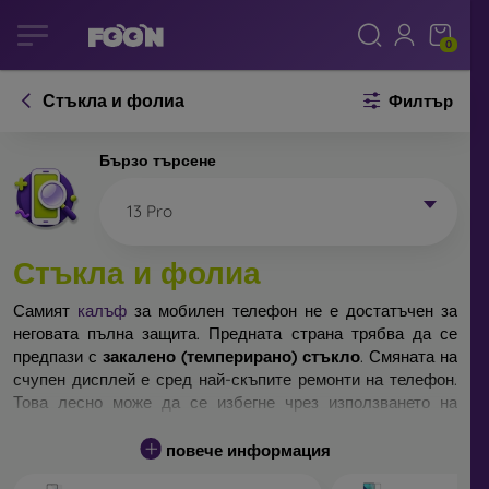
0
Стъкла и фолиа
Филтър
Бързо търсене
13 Pro
Стъкла и фолиа
Самият
калъф
за мобилен телефон не е достатъчен за
неговата пълна защита. Предната страна трябва да се
предпази с
закалено (темперирано) стъкло
. Смяната на
счупен дисплей е сред най-скъпите ремонти на телефон.
Това лесно може да се избегне чрез използването на
обикновено
защитно стъкло
.
повече информация
Неразбиваемо стъкло за телефон не съществува, но при
падане дисплеят в повечето случаи остава невредим.