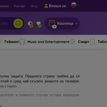
Впиши се
вания
Контакт
Blog
Кошница
0
0
0
Гейминг
Music and Entertainment
Смарт
Табл
ълна защита. Предната страна трябва да се
сплей е сред най-скъпите ремонти на телефон.
но стъкло
.
исплеят в повечето случаи остава невредим.
по-качествено и издръжливо е стъклото, толкова
защитни стъкла за мобилни телефони. На какво
я