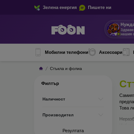
Зелена енергия
Пишете ни
Нужда
Здраве
нашия 
Мобилни телефони
Аксесоари
Стъкла и фолиа
Ст
Филтър
Сами
Наличност
предп
Това л
Производител
Неразб
Изборъ
Резултата
по-доб