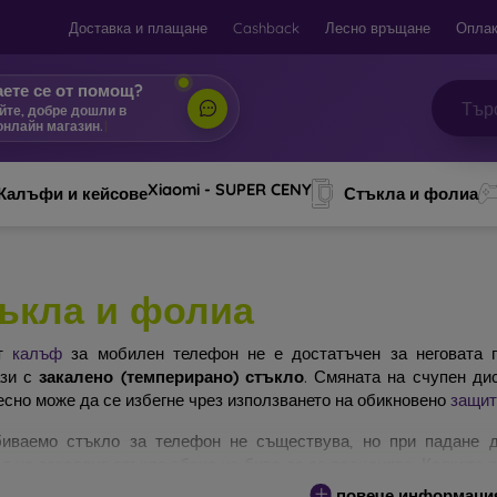
Доставка и плащане
Cashback
Лесно връщане
Оплак
ете се от помощ?
йте, добре дошли в
онлайн магазин.
|
Xiaomi - SUPER CENY
Калъфи и кейсове
Стъкла и фолиа
ъкла и фолиа
ят
калъф
за мобилен телефон не е достатъчен за неговата п
ази с
закалено (темперирано) стъкло
. Смяната на счупен ди
есно може да се избегне чрез използването на обикновено
защит
иваемо стъкло за телефон не съществува, но при падане д
т на закалено стъкло обаче не бива да се подценява. Колкото 
ра ще бъде защитата му. На пазара съществуват няколко вида 
повече информаци