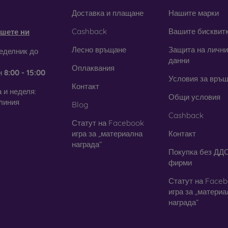
obilonline.sk
Доставка и плащане
Нашите марки
Cashback
Вашите бисквит
шете ни
щитни фолиа за мобилен телеф
Лесно връщане
Защита на лични
еделник до
данни
Оплаквания
закалени стъкла, можете да използвате и
защитно фолио
. В дн
н
8:00 - 15:00
Условия за връ
га толкова висока степен на защита като стъклото. Използва с
Контакт
янето на стъкло е по-трудно. Благодарение на тънкия си пр
 и неделя:
Общи условия
. В съчетание със защитен калъф осигурява достатъчно добро н
линия
Blog
Cashback
симо дали изберете фолио или някой от видовете защитни 
Статут на Facebook
 на вашия смартфон
. В нашия онлайн магазин
FOON
ще наме
игра за „материална
Контакт
 за мобилни телефони.
награда“
Покупка без ДДС
фирми
Статут на Face
игра за „матери
награда“