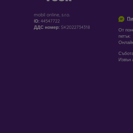
info@m
mobil online, s.r.o.
Пи
ID:
44547722
За
ДДС ​​номер:
SK2022734318
От пон
петък:
Освен 
Онлай
предла
постав
Събота
калъфи
Извън 
Незави
модел
стъкла