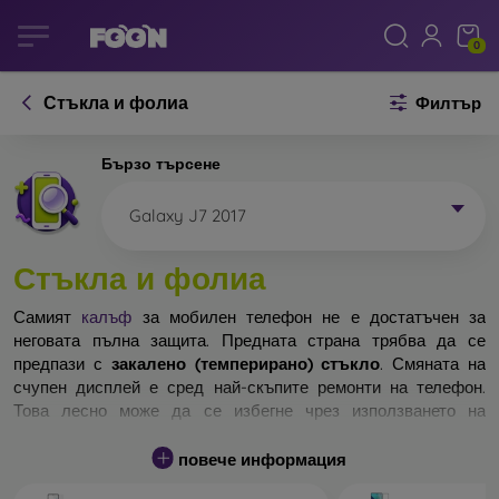
0
Стъкла и фолиа
Филтър
Бързо търсене
Galaxy J7 2017
Стъкла и фолиа
Самият
калъф
за мобилен телефон не е достатъчен за
неговата пълна защита. Предната страна трябва да се
предпази с
закалено (темперирано) стъкло
. Смяната на
счупен дисплей е сред най-скъпите ремонти на телефон.
Това лесно може да се избегне чрез използването на
обикновено
защитно стъкло
.
повече информация
Неразбиваемо стъкло за телефон не съществува, но при
падане дисплеят в повечето случаи остава невредим.