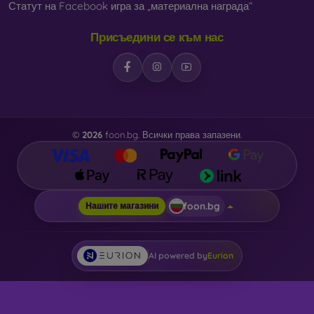
Статут на Facebook игра за „материална награда“
Присъедини се към нас
©
2026
foon.bg. Всички права запазени.
foon.bg
Нашите магазини
AI powered by
Eurion