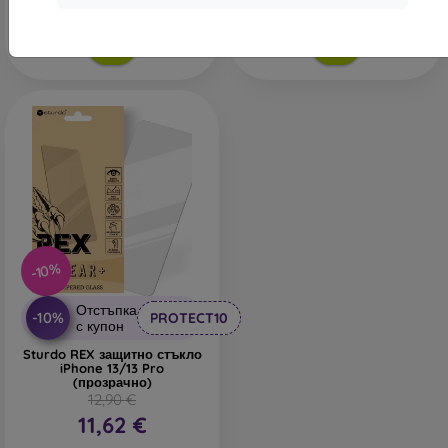
В наличност > 5 бр
В наличност > 5 бр
-10%
Отстъпка
-10%
PROTECT10
с купон
Sturdo REX защитно стъкло
iPhone 13/13 Pro
(прозрачно)
12,90 €
11,62 €