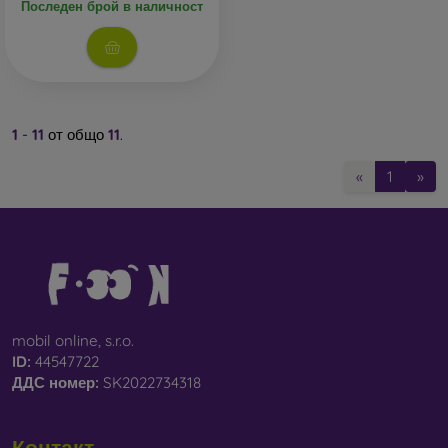
Последен брой в наличност
1
-
11
от общо
11
.
«
1
»
mobil online, s.r.o.
ID:
44547722
ДДС ​​номер:
SK2022734318
Контакт