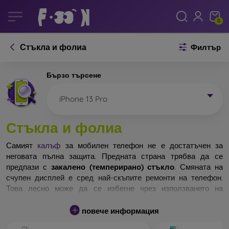
0
Стъкла и фолиа
Филтър
Бързо търсене
iPhone 13 Pro
Стъкла и фолиа
Самият
калъф
за мобилен телефон не е достатъчен за
неговата пълна защита. Предната страна трябва да се
предпази с
закалено (темперирано) стъкло
. Смяната на
счупен дисплей е сред най-скъпите ремонти на телефон.
Това лесно може да се избегне чрез използването на
обикновено
защитно стъкло
.
повече информация
Неразбиваемо стъкло за телефон не съществува, но при
падане дисплеят в повечето случаи остава невредим.