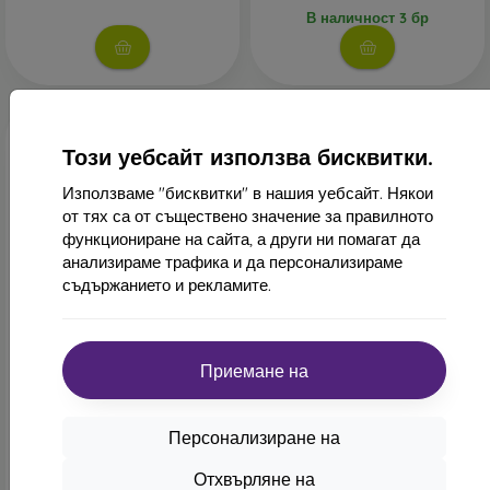
В наличност 3 бр
Този уебсайт използва бисквитки.
Използваме "бисквитки" в нашия уебсайт. Някои
от тях са от съществено значение за правилното
функциониране на сайта, а други ни помагат да
анализираме трафика и да персонализираме
съдържанието и рекламите.
-10%
-10%
Отстъпка
Отстъпка
-10%
-10%
PROTECT10
PROTECT1
с купон
с купон
Приемане на
Sturdo Rex закалено стъкло
Sturdo Rex Privacy
iPhone 13/13 Pro, пълно
закалено стъкло iPhone
покритие - черно
13/13 Pro, пълно покритие
20,90 €
25,90 €
Персонализиране на
18,82 €
23,30 €
Отхвърляне на