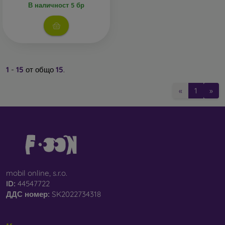
В наличност 5 бр
1
-
15
от общо
15
.
«
1
»
mobil online, s.r.o.
ID:
44547722
ДДС ​​номер:
SK2022734318