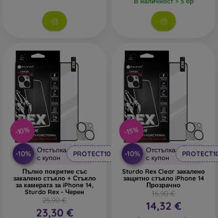
В наличност > 5 бр
-10%
-15%
Отстъпка
Отстъпка
-10%
-10%
PROTECT10
PROTECT1
с купон
с купон
Пълно покритие със
Sturdo Rex Clear закалено
закалено стъкло + Стъкло
защитно стъкло iPhone 14
за камерата за iPhone 14,
Прозрачно
Sturdo Rex - Черен
16,90 €
25,90 €
14,32 €
23,30 €