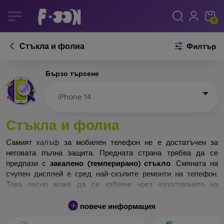
0
Стъкла и фолиа
Филтър
Бързо търсене
iPhone 14
Стъкла и фолиа
Самият
калъф
за мобилен телефон не е достатъчен за
неговата пълна защита. Предната страна трябва да се
предпази с
закалено (темперирано) стъкло
. Смяната на
счупен дисплей е сред най-скъпите ремонти на телефон.
Това лесно може да се избегне чрез използването на
обикновено
защитно стъкло
.
повече информация
Неразбиваемо стъкло за телефон не съществува, но при
падане дисплеят в повечето случаи остава невредим.