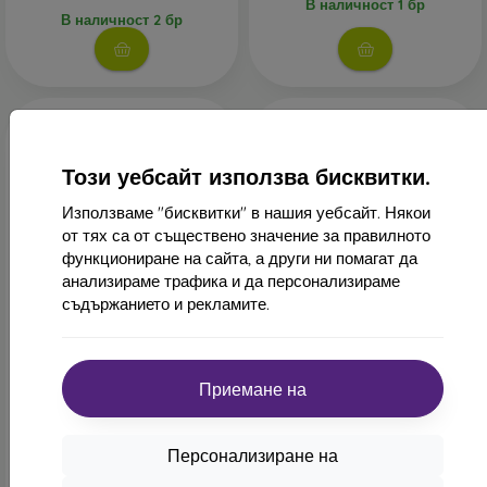
В наличност 1 бр
В наличност 2 бр
Този уебсайт използва бисквитки.
Използваме "бисквитки" в нашия уебсайт. Някои
от тях са от съществено значение за правилното
функциониране на сайта, а други ни помагат да
анализираме трафика и да персонализираме
-10%
-10%
съдържанието и рекламите.
Отстъпка
Отстъпка
-10%
-10%
PROTECT10
PROTECT1
с купон
с купон
Пълно покритие закалено
Sturdo Rex Privacy
Приемане на
стъкло за iPhone 14, Sturdo
закалено стъкло iPhone 14,
Rex - Черен
пълно покритие
20,90 €
25,90 €
Персонализиране на
18,82 €
23,30 €