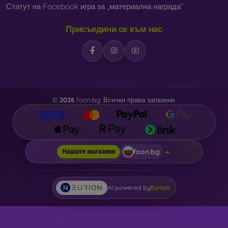
Статут на Facebook игра за „материална награда“
Присъедини се към нас
©
2026
foon.bg. Всички права запазени.
foon.bg
Нашите магазини
AI powered by
Eurion