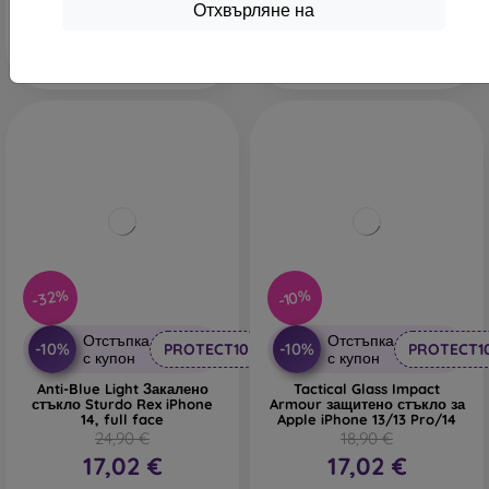
В наличност > 5 бр
В наличност > 5 бр
Отхвърляне на
-32%
-10%
Отстъпка
Отстъпка
-10%
-10%
PROTECT10
PROTECT1
с купон
с купон
Anti-Blue Light Закалено
Tactical Glass Impact
стъкло Sturdo Rex iPhone
Armour защитено стъкло за
14, full face
Apple iPhone 13/13 Pro/14
24,90 €
18,90 €
17,02 €
17,02 €