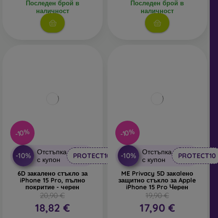
Последен брой в
Последен брой в
наличност
наличност
-10%
-10%
Отстъпка
Отстъпка
-10%
-10%
PROTECT10
PROTECT10
с купон
с купон
6D закалено стъкло за
ME Privacy 5D закalено
iPhone 15 Pro, пълно
защитно стъкло за Apple
покритие - черен
iPhone 15 Pro Черен
20,90 €
19,90 €
18,82 €
17,90 €