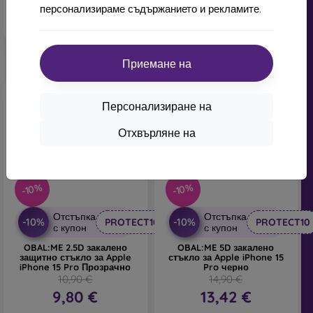
В наличност 2 бр
В наличност 1 бр
персонализираме съдържанието и рекламите.
Приемане на
Персонализиране на
Отхвърляне на
-10%
-10%
Отстъпка
Отстъпка
-10%
-10%
PROTECT10
PROTECT10
с купон
с купон
OBAL:ME 2.5D закалено
OBAL:ME 5D закалено
защитно стъкло за Apple
стъкло за Apple iPhone 15
iPhone 15 Pro Прозрачно
Pro черно
10,90 €
14,90 €
9,80 €
13,42 €