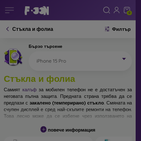
0
Стъкла и фолиа
Филтър
Бързо търсене
iPhone 15 Pro
Стъкла и фолиа
Самият
калъф
за мобилен телефон не е достатъчен за
неговата пълна защита. Предната страна трябва да се
предпази с
закалено (темперирано) стъкло
. Смяната на
счупен дисплей е сред най-скъпите ремонти на телефон.
Това лесно може да се избегне чрез използването на
обикновено
защитно стъкло
.
повече информация
Неразбиваемо стъкло за телефон не съществува, но при
падане дисплеят в повечето случаи остава невредим.