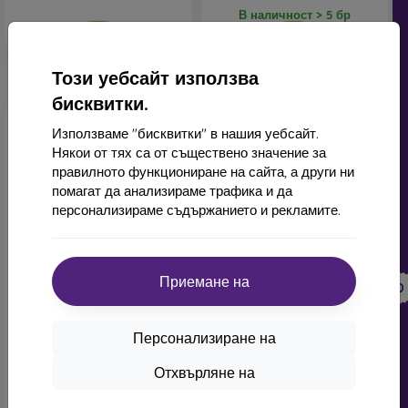
Независимо дали изберете фолио или някой от видовете
В наличност > 5 бр
защитни стъкла, винаги избирайте
според конкретния
модел на вашия смартфон
. В нашия онлайн магазин
FOON
ще намерите
богат избор
от различни фолиа и
Този уебсайт използва
закалени стъкла за мобилни телефони.
бисквитки.
Използваме "бисквитки" в нашия уебсайт.
Някои от тях са от съществено значение за
правилното функциониране на сайта, а други ни
помагат да анализираме трафика и да
персонализираме съдържанието и рекламите.
-10%
-10%
Отстъпка
Отстъпка
Приемане на
-10%
-10%
PROTECT10
PROTECT10
с купон
с купон
Sturdo Rex протектор за
Sturdo REX протектор за
екран iPhone 16, пълно
екран iPhone 16
Персонализиране на
покритие - черно
(прозрачен+)
20,90 €
11,90 €
Отхвърляне на
18,82 €
10,72 €