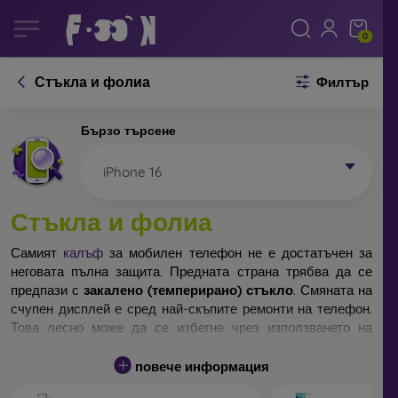
0
Стъкла и фолиа
Филтър
Бързо търсене
iPhone 16
Стъкла и фолиа
Самият
калъф
за мобилен телефон не е достатъчен за
неговата пълна защита. Предната страна трябва да се
предпази с
закалено (темперирано) стъкло
. Смяната на
счупен дисплей е сред най-скъпите ремонти на телефон.
Това лесно може да се избегне чрез използването на
обикновено
защитно стъкло
.
повече информация
Неразбиваемо стъкло за телефон не съществува, но при
падане дисплеят в повечето случаи остава невредим.