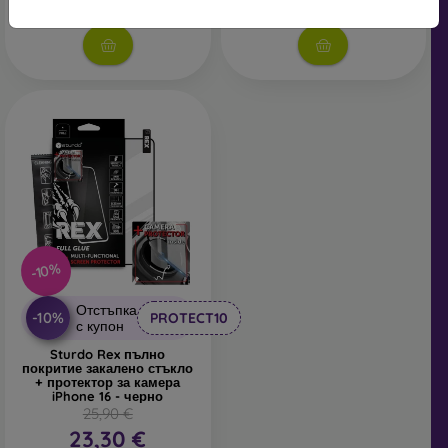
В наличност > 5 бр
В наличност 1 бр
-10%
Отстъпка
-10%
PROTECT10
с купон
Sturdo Rex пълно
покритие закалено стъкло
+ протектор за камера
iPhone 16 - черно
25,90 €
23,30 €