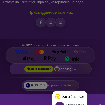
Статут на Facebook игра за „материална награда“
Присъедини се към нас
©
2026
foon.bg. Всички права запазени.
foon.bg
Нашите магазини
AI powered by
Eurion
Много добре