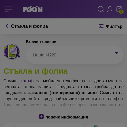
0
Стъкла и фолиа
Филтър
Бързо търсене
Liquid M220
Стъкла и фолиа
Самият
калъф
за мобилен телефон не е достатъчен за
неговата пълна защита. Предната страна трябва да се
предпази с
закалено (темперирано) стъкло
. Смяната на
счупен дисплей е сред най-скъпите ремонти на телефон.
Това лесно може да се избегне чрез използването на
обикновено
защитно стъкло
.
повече информация
Неразбиваемо стъкло за телефон не съществува, но при
падане дисплеят в повечето случаи остава невредим.