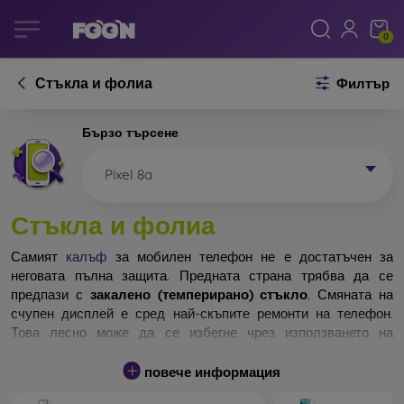
0
Стъкла и фолиа
Филтър
Бързо търсене
Pixel 8a
Стъкла и фолиа
Самият
калъф
за мобилен телефон не е достатъчен за
неговата пълна защита. Предната страна трябва да се
предпази с
закалено (темперирано) стъкло
. Смяната на
счупен дисплей е сред най-скъпите ремонти на телефон.
Това лесно може да се избегне чрез използването на
обикновено
защитно стъкло
.
повече информация
Неразбиваемо стъкло за телефон не съществува, но при
падане дисплеят в повечето случаи остава невредим.