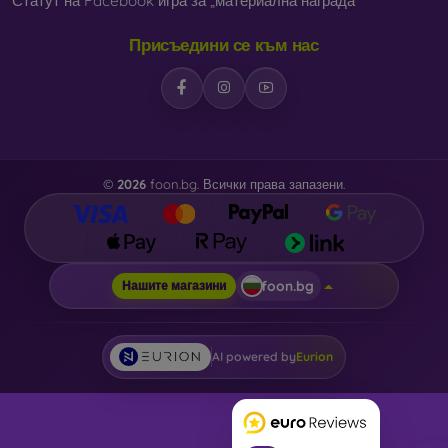
Статут на Facebook игра за „материална награда“
Присъедини се към нас
©
2026
foon.bg. Всички права запазени.
foon.bg
Нашите магазини
AI powered by
Eurion