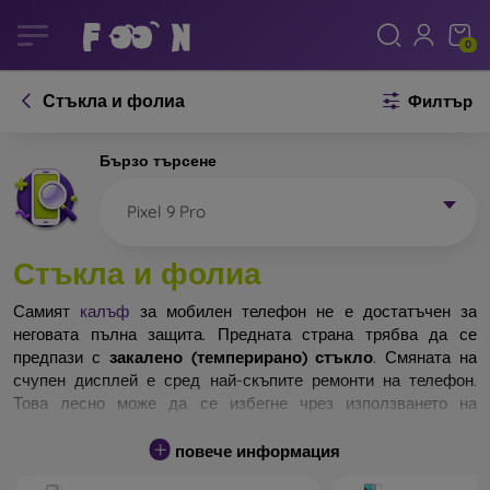
0
Стъкла и фолиа
Филтър
Бързо търсене
Pixel 9 Pro
Стъкла и фолиа
Самият
калъф
за мобилен телефон не е достатъчен за
неговата пълна защита. Предната страна трябва да се
предпази с
закалено (темперирано) стъкло
. Смяната на
счупен дисплей е сред най-скъпите ремонти на телефон.
Това лесно може да се избегне чрез използването на
обикновено
защитно стъкло
.
повече информация
Неразбиваемо стъкло за телефон не съществува, но при
падане дисплеят в повечето случаи остава невредим.