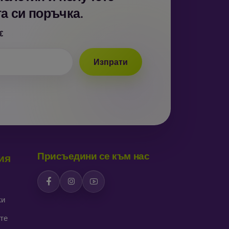
а си поръчка.
€
Изпрати
Присъедини се към нас
ия
ки
те