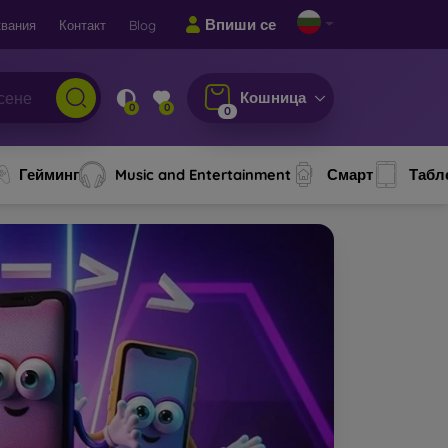
Впиши се
вания
Контакт
Blog
Кошница
0
0
0
Гейминг
Music and Entertainment
Смарт
Табл