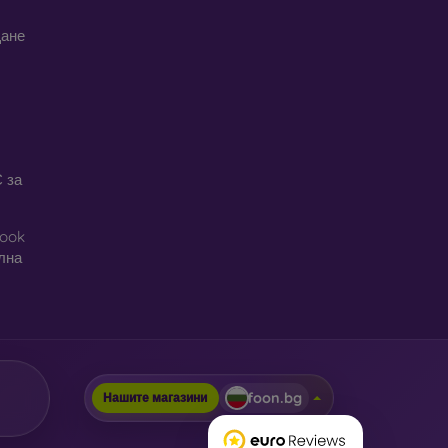
щане
 за
book
ална
foon.bg
Нашите магазини