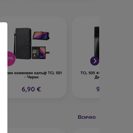
-37%
Кожен книжовен калъф TCL 501
TCL 505 4GB/128GB Сив - S
- Черен
Дистрибуция
6,90 €
91,90 €
Всичко