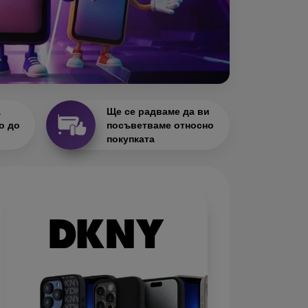
а
Ще се радваме да ви
о до
посъветваме относно
покупката