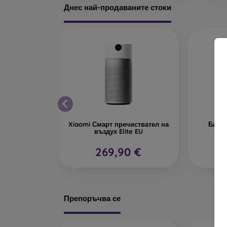
Днес най-продаваните стоки
Xiaomi Смарт пречиствател на
Батер
въздух Elite EU
269,90 €
Препоръчва се