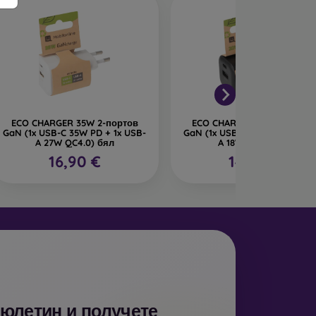
ECO CHARGER 35W 2-портов
ECO CHARGER 20W 2 порто
GaN (1x USB-C 35W PD + 1x USB-
GaN (1x USB-C 20W PD + 1x U
A 27W QC4.0) бял
A 18W QC) черен
16,90 €
14,90 €
бюлетин и получете