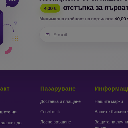
отстъпка за първат
4,00 €
Минимална стойност на поръчката
40,00 
акт
Пазаруване
Информац
obilonline.sk
Доставка и плащане
Нашите марки
Cashback
Вашите бисквит
шете ни
Лесно връщане
Защита на лични
еделник до
данни