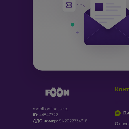
Конт
info@m
mobil online, s.r.o.
Пи
ID:
44547722
ДДС ​​номер:
SK2022734318
От пон