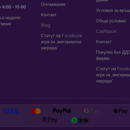
Оплаквания
н
8:00 - 15:00
Условия за връ
Контакт
 и неделя:
Общи условия
линия
Blog
Cashback
Статут на Facebook
игра за „материална
Контакт
награда“
Покупка без ДДС
фирми
Статут на Face
игра за „матери
награда“