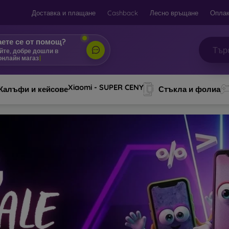
Доставка и плащане
Cashback
Лесно връщане
Оплак
ете се от помощ?
|
Xiaomi - SUPER CENY
Калъфи и кейсове
Стъкла и фолиа