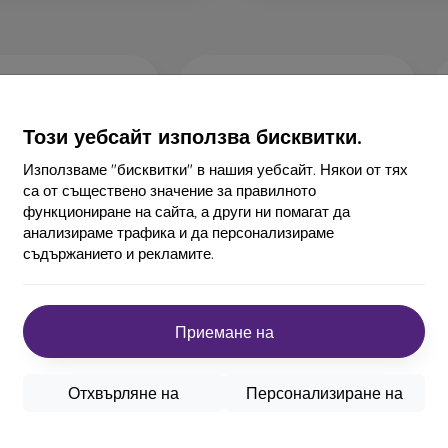
Този уебсайт използва бисквитки.
Използваме "бисквитки" в нашия уебсайт. Някои от тях
са от съществено значение за правилното
-40%
функциониране на сайта, а други ни помагат да
анализираме трафика и да персонализираме
ия за Nokia BL 4UL
MagSafe калъф iPhone 12 Pro -
съдържанието и рекламите.
1200mAh
прозрачен
9,90 €
8,90 €
Приемане на
Отхвърляне на
Персонализиране на