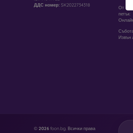
ДДС ​​номер:
SK2022734318
От пон
петък:
Онлай
Събота
Извън 
©
2026
foon.bg. Всички права