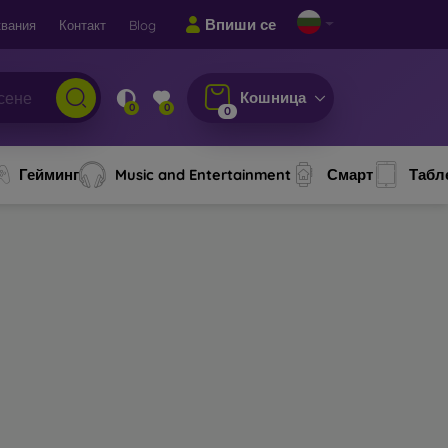
Впиши се
вания
Контакт
Blog
Кошница
0
0
0
Гейминг
Music and Entertainment
Смарт
Табл