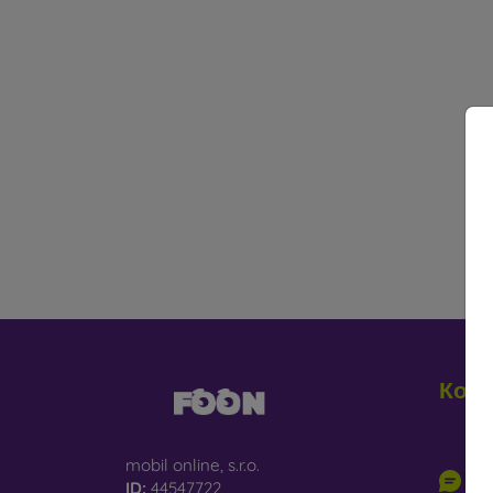
Конт
info@m
mobil online, s.r.o.
Пи
ID:
44547722