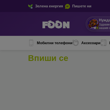
Зелена енергия
Пишете ни
Нужда
Здраве
нашия 
Мобилни телефони
Аксесоари
Впиши се