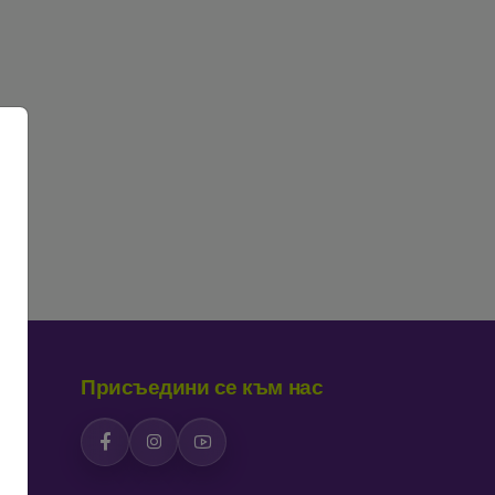
Присъедини се към нас
ия
ки