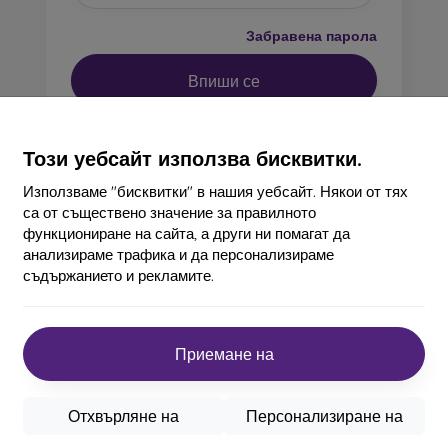
Забравена парола
Този уебсайт използва бисквитки.
Използваме "бисквитки" в нашия уебсайт. Някои от тях
са от съществено значение за правилното
Регистирайте се
ако все още нямате
функциониране на сайта, а други ни помагат да
акаунт.
анализираме трафика и да персонализираме
съдържанието и рекламите.
акт
Пазаруване
Информац
Приемане на
obilonline.sk
Доставка и плащане
Нашите марки
Отхвърляне на
Персонализиране на
Cashback
Вашите бисквит
шете ни