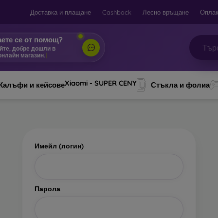
Доставка и плащане
Cashback
Лесно връщане
Оплак
ете се от помощ?
йте, добре дошли в
онлайн магазин.
|
Xiaomi - SUPER CENY
Калъфи и кейсове
Стъкла и фолиа
Имейл (логин)
Парола