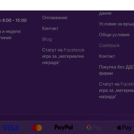
Лесно връщане
Защита на лични
еделник до
данни
Оплаквания
н
8:00 - 15:00
Условия за връ
Контакт
 и неделя:
Общи условия
линия
Blog
Cashback
Статут на Facebook
игра за „материална
Контакт
награда“
Покупка без ДДС
фирми
Статут на Face
игра за „матери
награда“