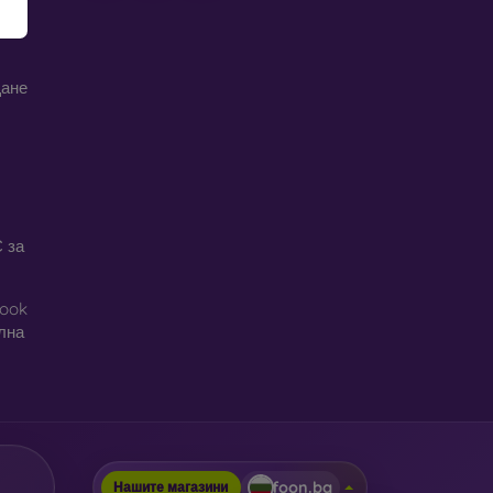
те
щане
 за
book
ална
foon.bg
Нашите магазини