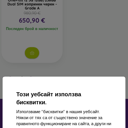
OnePlus 12 5G 12GB/256GB
Dual SIM копринен черен -
Grade A
980,90 €
650,90 €
Последен брой в наличност
1
-
3
от общо
3
.
«
1
»
Този уебсайт използва
бисквитки.
Използваме "бисквитки" в нашия уебсайт.
Някои от тях са от съществено значение за
правилното функциониране на сайта, а други ни