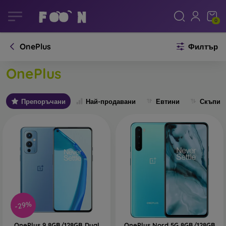
0
OnePlus
Филтър
OnePlus
Препоръчани
Най-продавани
Евтини
Скъпи
-29%
OnePlus 9 8GB/128GB Dual
OnePlus Nord 5G 8GB/128GB