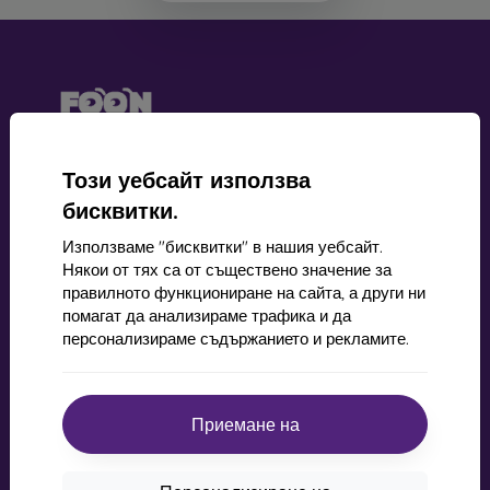
mobil online, s.r.o.
Този уебсайт използва
ID:
44547722
бисквитки.
ДДС ​​номер:
SK2022734318
Използваме "бисквитки" в нашия уебсайт.
Някои от тях са от съществено значение за
Контакт
правилното функциониране на сайта, а други ни
помагат да анализираме трафика и да
info@mobilonline.sk
персонализираме съдържанието и рекламите.
Пишете ни
От понеделник до петък:
Приемане на
Онлайн
8:00 - 15:00
Събота и неделя: