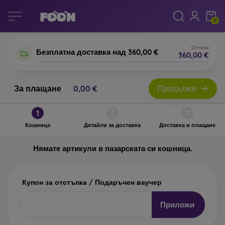
0
Остава
Безплатна доставка над 360,00 €
360,00 €
За плащане
0,00 €
Продължи
Пазарска кошница
1
2
3
Кошница
Детайли за доставка
Доставка и плащане
Нямате артикули в пазарската си кошница.
Купон за отстъпка / Подаръчен ваучер
Приложи