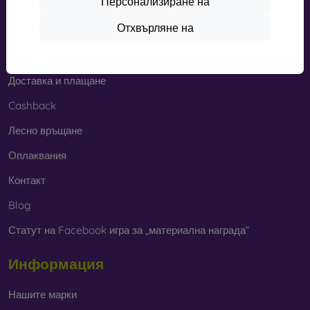
Персонализиране на
Извън линия
Отхвърляне на
Пазаруване
Доставка и плащане
Cashback
Лесно връщане
Оплаквания
Контакт
Blog
Статут на Facebook игра за „материална награда“
Информация
Нашите марки