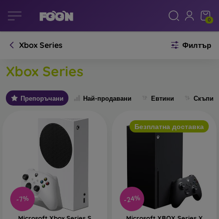
0
Xbox Series
Филтър
Xbox Series
Препоръчани
Най-продавани
Евтини
Скъпи
Безплатна доставка
-24%
-7%
Microsoft Xbox Series S
Microsoft XBOX Series X