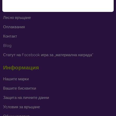
Cashback
Лесно връщане
Оплаквания
Контакт
Blog
Статут на Facebook игра за „материална награда“
Информация
Нашите марки
Вашите бисквитки
Защита на личните данни
Условия за връщане