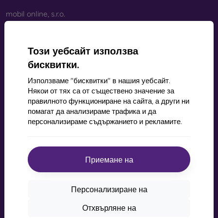
mobil online, s.r.o.
ID:
44547722
ДДС ​​номер:
SK2022734318
Този уебсайт използва
бисквитки.
Контакт
Използваме "бисквитки" в нашия уебсайт.
info@mobilonline.sk
Някои от тях са от съществено значение за
правилното функциониране на сайта, а други ни
Пишете ни
помагат да анализираме трафика и да
персонализираме съдържанието и рекламите.
От понеделник до петък:
Онлайн
8:00 - 15:00
Събота и неделя:
Приемане на
Извън линия
Персонализиране на
Пазаруване
Отхвърляне на
Доставка и плащане