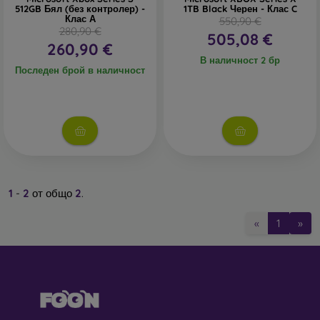
512GB Бял (без контролер) -
1TB Black Черен - Клас C
Клас А
550,90 €
280,90 €
505,08 €
260,90 €
В наличност 2 бр
Последен брой в наличност
1
-
2
от общо
2
.
«
1
»