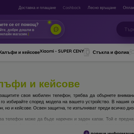
Доставка и плащане
Cashback
Лесно връщане
Оплак
ете се от помощ?
йте, добре дошли в
онлай
|
Xiaomi - SUPER CENY
Калъфи и кейсове
Стъкла и фолиа
лъфи и кейсове
защитите своя мобилен телефон, трябва да обърнете вниман
 го избирайте според модела на вашето устройство. В нашия 
н, но и кейсове. Освен защитна, те изпълняват преди всичко ди
за телефон може да бъде наречен и заден капак. Той е предна
ите калъфи се различават основно по дебелина и използвания з
повече информаци