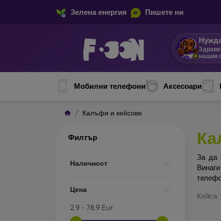
Зелена енергия
Пишете ни
Нужда
Здраве
нашия 
Мобилни телефони
Аксесоари
Калъфи и кейсове
Ка
Филтър
За да 
Наличност
Винаги
телефо
Цена
Кейса 
Отделн
2.9
-
78.9
Eur