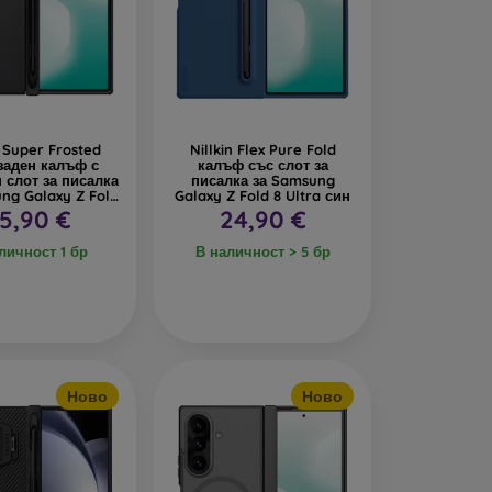
n Super Frosted
Nillkin Flex Pure Fold
заден калъф с
калъф със слот за
 слот за писалка
писалка за Samsung
ng Galaxy Z Fold
Galaxy Z Fold 8 Ultra син
ltra, черен
5,90 €
24,90 €
личност 1 бр
В наличност > 5 бр
Ново
Ново