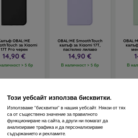
Калъф OBAL:ME
OBAL:ME SmoothTouch
OBAL:M
thTouch за Xiaomi
калъф за Xiaomi 17T,
калъф
17T Pro черен
пастелно лилаво
мен
14,90 €
14,90 €
1
наличност > 5 бр
В наличност > 5 бр
В нал
Този уебсайт използва бисквитки.
Използваме "бисквитки" в нашия уебсайт. Някои от тях
Ново
Ново
са от съществено значение за правилното
функциониране на сайта, а други ни помагат да
анализираме трафика и да персонализираме
съдържанието и рекламите.