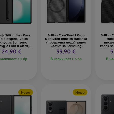
ф Nillkin Flex Pure
Nillkin CamShield Prop
Nillkin 
ld с отделение за
магнитен слот за писалка
магн
илус за Samsung
(прозрачна леща) заден
писал
axy Z Fold 8 Ultra,
калъф за Samsung
капак за
черен
Galaxy Z Fold 8 Ultra
калъ
24,90 €
33,90 €
5
прозрачно черно
Galaxy
наличност > 5 бр
В наличност > 5 бр
В на
Ново
Ново