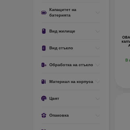
Капацитет на
М
батерията
ка
ос
Вид жилище
OBA
От как
калъ
Вид стъкло
Кейсов
няколк
В 
Обработка на стъкло
Гу
на
Материал на корпуса
П
уд
Цвят
К
Из
Опаковка
Д
из