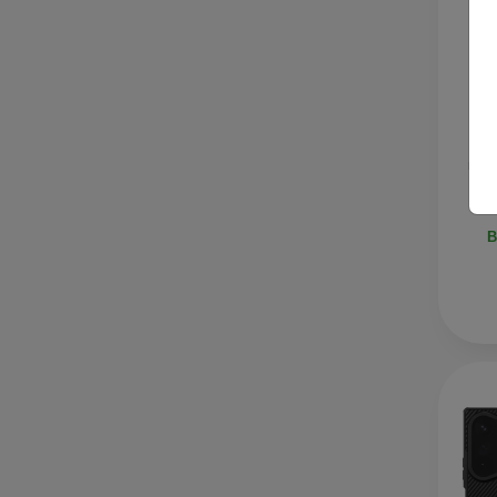
mob
кал
че
В