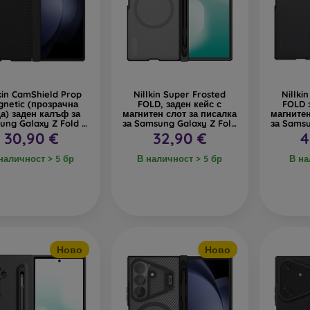
lkin CamShield Prop
Nillkin Super Frosted
Nillki
netic (прозрачна
FOLD, заден кейс с
FOLD 
а) заден калъф за
магнитен слот за писалка
магнитен
ung Galaxy Z Fold 8
за Samsung Galaxy Z Fold
за Samsu
Ultra черен
8 Ultra, прозрачно черен
8 U
30,90 €
32,90 €
4
наличност > 5 бр
В наличност > 5 бр
В на
Ново
Ново