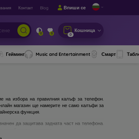
Впиши се
вания
Контакт
Blog
Кошница
0
0
0
Гейминг
Music and Entertainment
Смарт
Табл
ие на избора на правилния калъф за телефон.
онлайн магазин ще намерите не само калъфи за
зайнерска функция.
значен да защитава задната част на телефона.
а изработката материал.
я