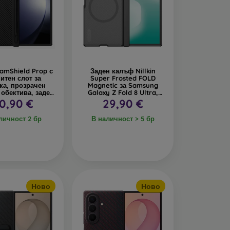
CamShield Prop с
Заден калъф Nillkin
итен слот за
Super Frosted FOLD
ка, прозрачен
Magnetic за Samsung
 обектива, заден
Galaxy Z Fold 8 Ultra,
ф за Samsung
прозрачно черно
0,90 €
29,90 €
 Z Fold 8 Ultra
черен
личност 2 бр
В наличност > 5 бр
Ново
Ново