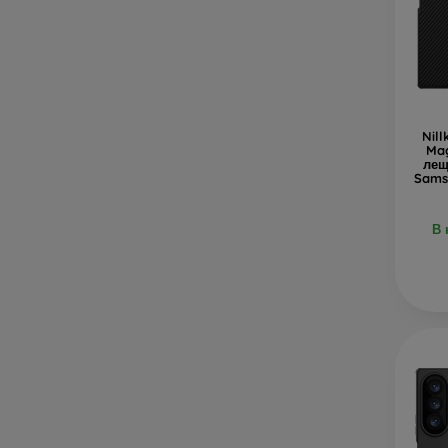
Nil
Mag
лещ
Sams
В 