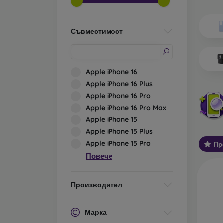
Какви 
О
Съвместимост
ел
ос
ис
те
Apple iPhone 16
за
Apple iPhone 16 Plus
С
Apple iPhone 16 Pro
ва
Apple iPhone 16 Pro Max
Ос
Apple iPhone 15
за
Apple iPhone 15 Plus
Apple iPhone 15 Pro
Пр
У
Повече
хо
ст
Об
Производител
А
ко
Марка
за