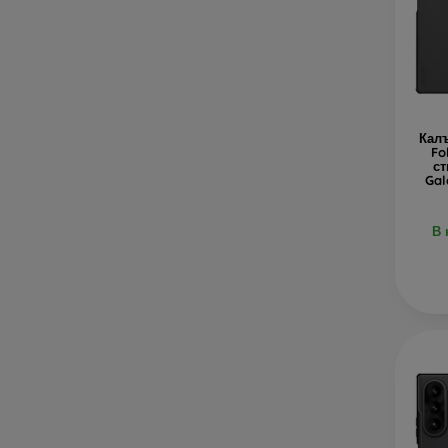
Калъ
Fo
ст
Gal
В 