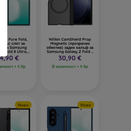
 Flex Pure Fold,
Nillkin CamShield Prop
ф със слот за
Magnetic (прозрачен
ка за Samsung
обектив) заден калъф за
 Z Fold 8 Ultra,
Samsung Galaxy Z Fold 8
етлозелен
Ultra, прозрачно черно
4,90 €
30,90 €
ичност > 5 бр
В наличност > 5 бр
Ново
Ново