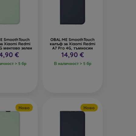
дава интересен дизайн. Недостатък е, че при
се изработват от рециклирани материали, така
реда днес е много важна.
E SmoothTouch
OBAL:ME SmoothTouch
за Xiaomi Redmi
калъф за Xiaomi Redmi
4G ментово зелен
A7 Pro 4G, тъмносин
4,90 €
14,90 €
алъфи за телефони, изработени от различни
ичност > 5 бр
В наличност > 5 бр
Ново
Ново