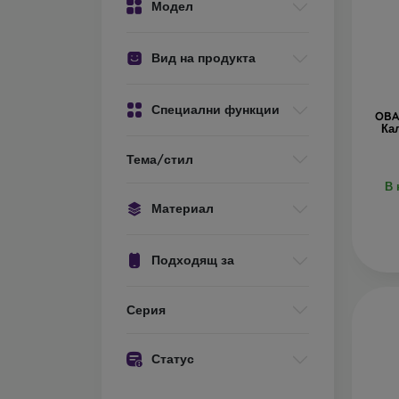
Модел
С
па
Вид на продукта
Р
че
Специални функции
OBA
Ка
В наш
Тема/стил
матери
В 
Материал
Подходящ за
Серия
Статус