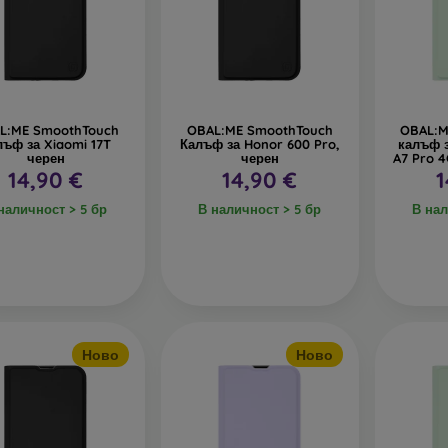
тъкло
– използва се само като допълнение към калъфите. При
дане стъкленият кейс може да се счупи.
ециклирани материали
– компостируемите калъфи за телефони 
 могат да се разградят 100% в природата. Грижата за околната с
L:ME SmoothTouch
OBAL:ME SmoothTouch
OBAL:M
лъф за Xiaomi 17T
Калъф за Honor 600 Pro,
калъф 
черен
черен
A7 Pro 
14,90 €
14,90 €
1
ия онлайн магазин
FOON
ще намерите десетки интересни к
али. Просто изберете този, който е за вас.
наличност > 5 бр
В наличност > 5 бр
В нал
Ново
Ново