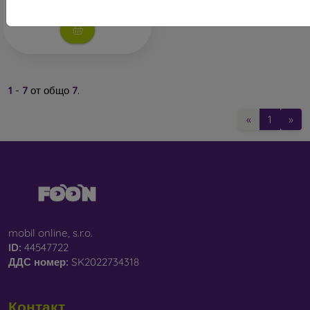
В нашия онлайн магазин
FOON
ще намерите десетки
интересни калъфи за телефони, изработени от различни
материали. Просто изберете този, който е за вас.
1
-
7
от общо
7
.
«
1
»
mobil online, s.r.o.
ID:
44547722
ДДС ​​номер:
SK2022734318
Контакт