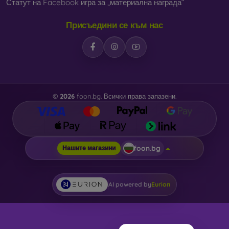
Статут на Facebook игра за „материална награда“
Присъедини се към нас
©
2026
foon.bg. Всички права запазени.
foon.bg
Нашите магазини
AI powered by
Eurion