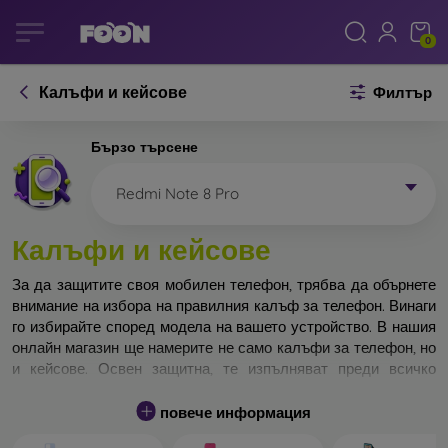
0
Калъфи и кейсове
Филтър
Бързо търсене
Redmi Note 8 Pro
Калъфи и кейсове
За да защитите своя мобилен телефон, трябва да обърнете
внимание на избора на правилния калъф за телефон. Винаги
го избирайте според модела на вашето устройство. В нашия
онлайн магазин ще намерите не само калъфи за телефон, но
и кейсове. Освен защитна, те изпълняват преди всичко
дизайнерска функция.
повече информация
Кейса за телефон може да бъде наречен и заден капак. Той е
предназначен да защитава задната част на телефона.