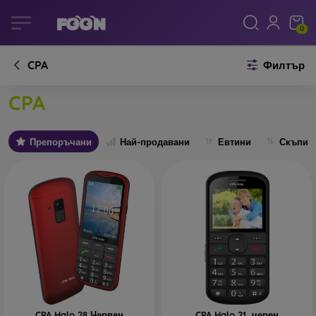
0
CPA
Филтър
CPA
Препоръчани
Най-продавани
Евтини
Скъпи
CPA Halo 28 Червен
CPA Halo 21, черен