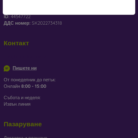
mobil online, s.r.o.
ID:
44547722
ДДС ​​номер:
SK2022734318
Контакт
info@mobilonline.sk
Пишете ни
От понеделник до петък:
Онлайн
8:00 - 15:00
Събота и неделя:
Извън линия
Пазаруване
Доставка и плащане