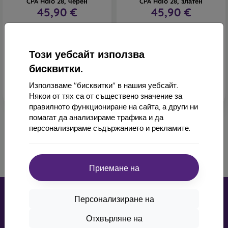
CPA Halo 28, черен
CPA Halo 28, златен
45,90 €
45,90 €
В наличност > 5 бр
В наличност 4 бр
Този уебсайт използва
бисквитки.
Използваме "бисквитки" в нашия уебсайт.
Някои от тях са от съществено значение за
правилното функциониране на сайта, а други ни
помагат да анализираме трафика и да
персонализираме съдържанието и рекламите.
1
-
6
от общо
6
.
«
1
»
Приемане на
Персонализиране на
Отхвърляне на