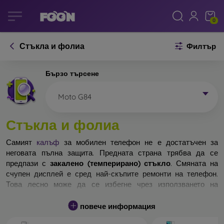
0
Стъкла и фолиа
Филтър
Бързо търсене
Moto G84
Стъкла и фолиа
Самият
калъф
за мобилен телефон не е достатъчен за
неговата пълна защита. Предната страна трябва да се
предпази с
закалено (темперирано) стъкло
. Смяната на
счупен дисплей е сред най-скъпите ремонти на телефон.
Това лесно може да се избегне чрез използването на
обикновено
защитно стъкло
.
повече информация
Неразбиваемо стъкло за телефон не съществува, но при
падане дисплеят в повечето случаи остава невредим.