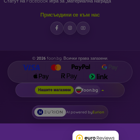
Статут на Facebook игра за „материална награда“
Присъедини се към нас
©
2026
foon.bg. Всички права запазени.
foon.bg
Нашите магазини
AI powered by
Eurion