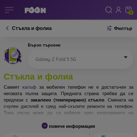
0
Стъкла и фолиа
Филтър
Бързо търсене
Galaxy Z Fold 5 5G
Стъкла и фолиа
Самият
калъф
за мобилен телефон не е достатъчен за
неговата пълна защита. Предната страна трябва да се
предпази с
закалено (темперирано) стъкло
. Смяната на
счупен дисплей е сред най-скъпите ремонти на телефон.
Това лесно може да се избегне чрез използването на
обикновено
защитно стъкло
.
повече информация
Неразбиваемо стъкло за телефон не съществува, но при
падане дисплеят в повечето случаи остава невредим.