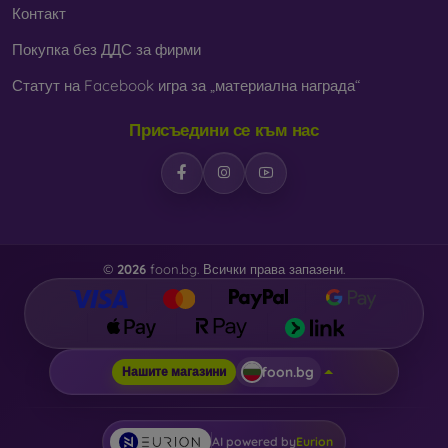
Контакт
Покупка без ДДС за фирми
Статут на Facebook игра за „материална награда“
Присъедини се към нас
©
2026
foon.bg. Всички права запазени.
foon.bg
Нашите магазини
AI powered by
Eurion