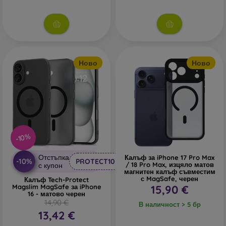
Ново
Ново
-10%
Отстъпка
Калъф за iPhone 17 Pro Max
-10%
PROTECT10
/ 18 Pro Max, изцяло матов
с купон
магнитен калъф съвместим
с MagSafe, черен
Калъф Tech-Protect
Magslim MagSafe за iPhone
15,90 €
16 - матово черен
14,90 €
В наличност > 5 бр
13,42 €