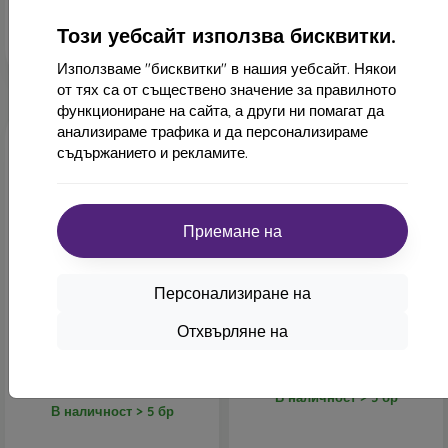
Този уебсайт използва бисквитки.
Използваме "бисквитки" в нашия уебсайт. Някои
от тях са от съществено значение за правилното
функциониране на сайта, а други ни помагат да
Ново
Ново
анализираме трафика и да персонализираме
съдържанието и рекламите.
Приемане на
Персонализиране на
EF-AF766CTE Samsung
EF-BX230PWE Samsung
Отхвърляне на
прозрачен калъф за Galaxy
калъф за Galaxy Tab A11+
Z Flip 7, повредена
бял
опаковка
37,90 €
20,90 €
В наличност > 5 бр
В наличност > 5 бр