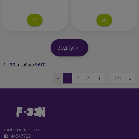
30
други...
1
-
30
от общо
9617
.
2
3
4
321
»
«
1
…
mobil online, s.r.o.
ID:
44547722