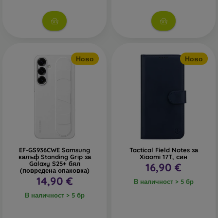
В нашия онлайн магазин
FOON
ще намерите десетки
интересни калъфи за телефони, изработени от различни
материали. Просто изберете този, който е за вас.
Ново
Ново
EF-GS936CWE Samsung
Tactical Field Notes за
калъф Standing Grip за
Xiaomi 17T, син
Galaxy S25+ бял
16,90 €
(повредена опаковка)
14,90 €
В наличност > 5 бр
В наличност > 5 бр