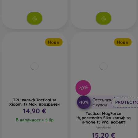
Ново
Ново
-10%
Отстъпка
TPU калъф Tactical за
-10%
PROTECT1
Xiaomi 17 Max, прозрачен
с купон
14,90 €
Tactical MagForce
Hyperstealth Sika калъф за
В наличност > 5 бр
iPhone 15 Pro, асфалт
16,90 €
15,20 €