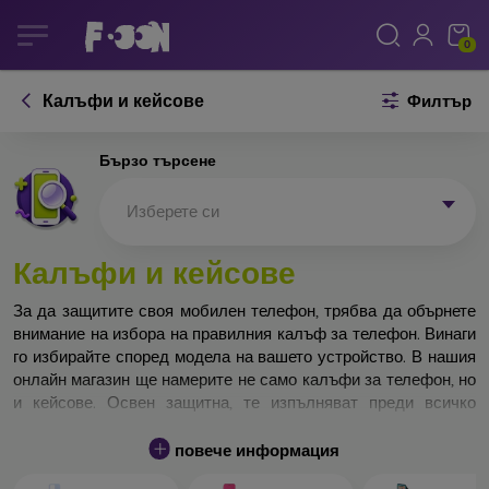
0
Калъфи и кейсове
Филтър
Бързо търсене
Изберете си
Калъфи и кейсове
За да защитите своя мобилен телефон, трябва да обърнете
внимание на избора на правилния калъф за телефон. Винаги
го избирайте според модела на вашето устройство. В нашия
онлайн магазин ще намерите не само калъфи за телефон, но
и кейсове. Освен защитна, те изпълняват преди всичко
дизайнерска функция.
повече информация
Кейса за телефон може да бъде наречен и заден капак. Той е
предназначен да защитава задната част на телефона.