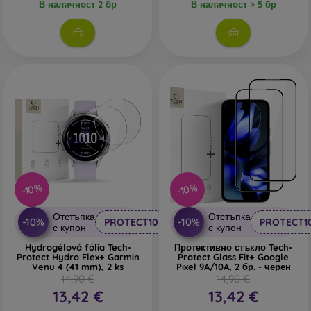
В наличност 2 бр
В наличност > 5 бр
-10%
-10%
Отстъпка
Отстъпка
-10%
-10%
PROTECT10
PROTECT1
с купон
с купон
Hydrogélová fólia Tech-
Протективно стъкло Tech-
Protect Hydro Flex+ Garmin
Protect Glass Fit+ Google
Venu 4 (41 mm), 2 ks
Pixel 9A/10A, 2 бр. - черен
14,90 €
14,90 €
13,42 €
13,42 €