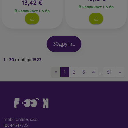
13,42 €
В наличност > 5 бр
В наличност > 5 бр
30
други...
1
-
30
от общо
1523
.
2
3
4
51
»
«
1
…
mobil online, s.r.o.
ID:
44547722