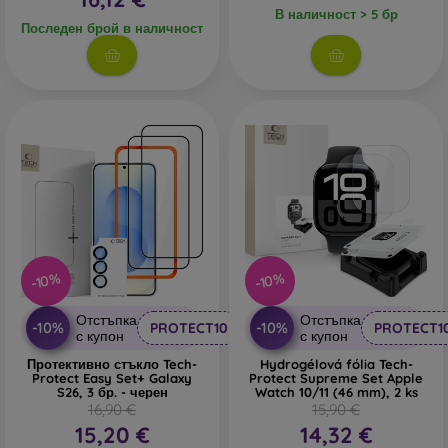
В наличност > 5 бр
Последен брой в наличност
-10%
-10%
Отстъпка
Отстъпка
-10%
-10%
PROTECT10
PROTECT1
с купон
с купон
Протективно стъкло Tech-
Hydrogélová fólia Tech-
Protect Easy Set+ Galaxy
Protect Supreme Set Apple
S26, 3 бр. - черен
Watch 10/11 (46 mm), 2 ks
16,90 €
15,90 €
15,20 €
14,32 €