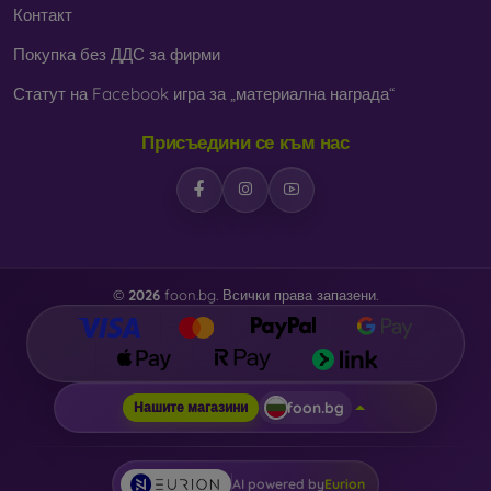
Контакт
Покупка без ДДС за фирми
Статут на Facebook игра за „материална награда“
Присъедини се към нас
©
2026
foon.bg. Всички права запазени.
foon.bg
Нашите магазини
AI powered by
Eurion