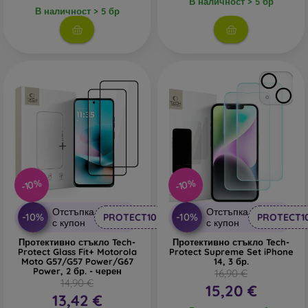
В наличност > 5 бр
В наличност > 5 бр
-10%
-10%
Отстъпка
Отстъпка
-10%
-10%
PROTECT10
PROTECT1
с купон
с купон
Протективно стъкло Tech-
Протективно стъкло Tech-
Protect Glass Fit+ Motorola
Protect Supreme Set iPhone
Moto G57/G57 Power/G67
14, 3 бр.
Power, 2 бр. - черен
16,90 €
14,90 €
15,20 €
13,42 €