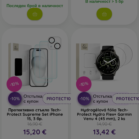
В наличност > 5 бр
Последен брой в наличност
-10%
-10%
Отстъпка
Отстъпка
-10%
-10%
PROTECT10
PROTECT1
с купон
с купон
Протективно стъкло Tech-
Hydrogélová fólia Tech-
Protect Supreme Set iPhone
Protect Hydro Flex+ Garmin
15, 3 бр.
Venu 4 (45 mm), 2 ks
16,90 €
14,90 €
15,20 €
13,42 €