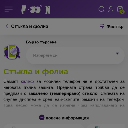
0
Стъкла и фолиа
Филтър
Бързо търсене
Изберете си
Стъкла и фолиа
Самият
калъф
за мобилен телефон не е достатъчен за
неговата пълна защита. Предната страна трябва да се
предпази с
закалено (темперирано) стъкло
. Смяната на
счупен дисплей е сред най-скъпите ремонти на телефон.
Това лесно може да се избегне чрез използването на
обикновено
защитно стъкло
.
повече информация
Неразбиваемо стъкло за телефон не съществува, но при
падане дисплеят в повечето случаи остава невредим.