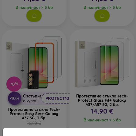
В наличност > 5 бр
В наличност > 5 бр
-10%
Отстъпка
Протективно стъкло Tech-
-10%
PROTECT10
Protect Glass Fit+ Galaxy
с купон
A37/A57 5G, 2 бр.
Протективно стъкло Tech-
14,90 €
Protect Easy Set+ Galaxy
A37 5G, 3 бр.
В наличност > 5 бр
16,90 €
15,20 €