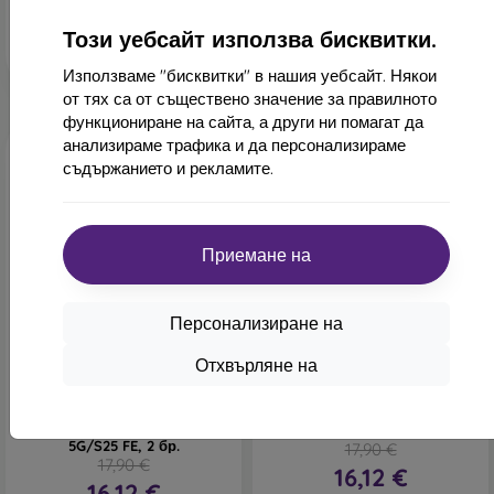
В наличност > 5 бр
Този уебсайт използва бисквитки.
Използваме "бисквитки" в нашия уебсайт. Някои
от тях са от съществено значение за правилното
функциониране на сайта, а други ни помагат да
анализираме трафика и да персонализираме
съдържанието и рекламите.
Приемане на
-10%
-10%
Персонализиране на
Отстъпка
Отстъпка
-10%
-10%
PROTECT10
PROTECT1
Отхвърляне на
с купон
с купон
Протективно стъкло
Протективно стъкло Tech-
Privacy Tech-Protect Glass
Protect Easy Set+ Galaxy
Spy+ Galaxy A37/A57
S26 Ultra, 3 бр. - черен
5G/S25 FE, 2 бр.
17,90 €
17,90 €
16,12 €
16,12 €