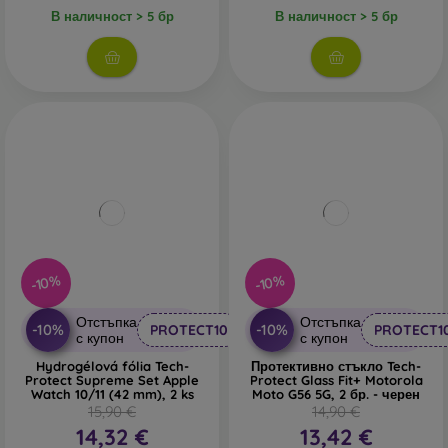
В наличност > 5 бр
В наличност > 5 бр
-10%
-10%
Отстъпка
Отстъпка
-10%
-10%
PROTECT10
PROTECT1
с купон
с купон
Hydrogélová fólia Tech-
Протективно стъкло Tech-
Protect Supreme Set Apple
Protect Glass Fit+ Motorola
Watch 10/11 (42 mm), 2 ks
Moto G56 5G, 2 бр. - черен
15,90 €
14,90 €
14,32 €
13,42 €