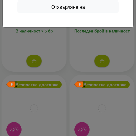
Xiaomi Pad 8 8GB/128GB
Xiaomi Pad 8 8GB/128GB
Отхвърляне на
Син
Сив
419,90 €
419,90 €
370,90 €
370,90 €
В наличност > 5 бр
Последен брой в наличност
Безплатна доставка
Безплатна доставка
-12%
-12%