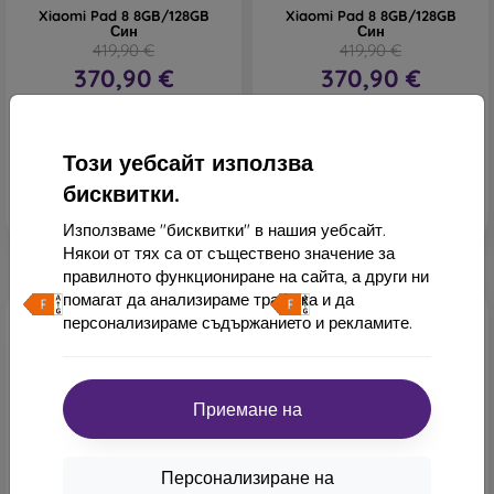
Xiaomi Pad 8 8GB/128GB
Xiaomi Pad 8 8GB/128GB
Син
Син
419,90 €
419,90 €
370,90 €
370,90 €
В наличност > 5 бр
В наличност > 5 бр
Този уебсайт използва
бисквитки.
Използваме "бисквитки" в нашия уебсайт.
Някои от тях са от съществено значение за
правилното функциониране на сайта, а други ни
помагат да анализираме трафика и да
Безплатна доставка
Безплатна доставка
персонализираме съдържанието и рекламите.
Приемане на
-12%
-12%
Персонализиране на