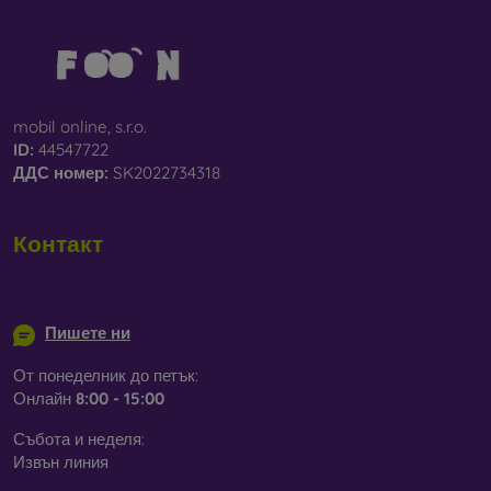
mobil online, s.r.o.
ID:
44547722
ДДС ​​номер:
SK2022734318
Контакт
info@mobilonline.sk
Пишете ни
От понеделник до петък:
Онлайн
8:00 - 15:00
Събота и неделя:
Извън линия