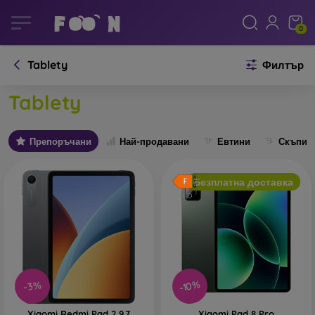
0
Tablety
Филтър
Tablety
Препоръчани
Най-продавани
Евтини
Скъпи
Безплатна доставка
-10%
-3%
Xiaomi Redmi Pad 2 9.7
Xiaomi Pad 8 Pro