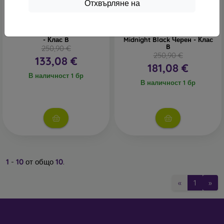
Отхвърляне на
-40%
-56%
Huawei P30 Lite 6GB/256GB
Huawei Nova 9 SE
Dual SIM Peacock Blue Син
8GB/128GB Dual SIM
- Клас B
Midnight Black Черен - Клас
B
250,90 €
250,90 €
133,08 €
181,08 €
В наличност 1 бр
В наличност 1 бр
1
-
10
от общо
10
.
«
1
»