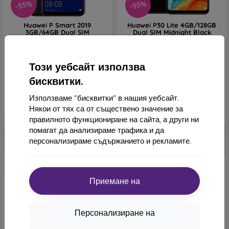
-55%
-55%
Huawei P Smart 2019
Huawei P30 Lite 4GB/128GB
3GB/64GB Dual SIM
Dual SIM Midnight Black
Midnight Black Черен - Клас
Черен - Клас B
A
200,90 €
200,90 €
90,90 €
Този уебсайт използва
109,08 €
Последен брой в наличност
бисквитки.
В наличност > 5 бр
Използваме "бисквитки" в нашия уебсайт.
Някои от тях са от съществено значение за
правилното функциониране на сайта, а други ни
помагат да анализираме трафика и да
персонализираме съдържанието и рекламите.
Приемане на
Персонализиране на