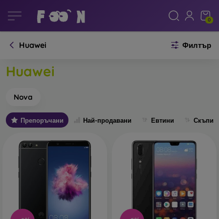
0
Huawei
Филтър
Huawei
Nova
Препоръчани
Най-продавани
Евтини
Скъпи