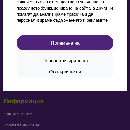
Някои от тях са от съществено значение за
правилното функциониране на сайта, а други ни
Пазаруване
помагат да анализираме трафика и да
персонализираме съдържанието и рекламите.
Доставка и плащане
Cashback
Приемане на
Лесно връщане
Оплаквания
Персонализиране на
Контакт
Отхвърляне на
Blog
Статут на Facebook игра за „материална награда“
Информация
Нашите марки
Вашите бисквитки