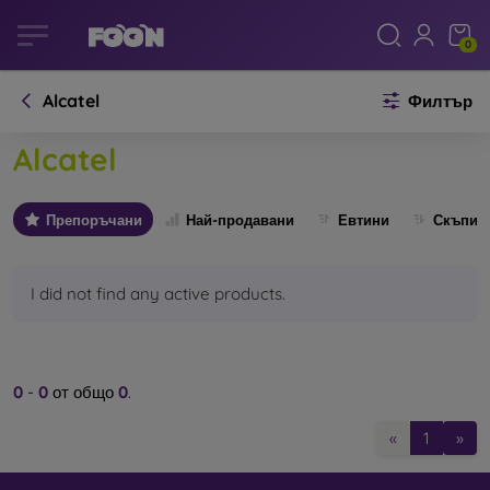
0
Alcatel
Филтър
Alcatel
Препоръчани
Най-продавани
Евтини
Скъпи
I did not find any active products.
0
-
0
от общо
0
.
«
1
»