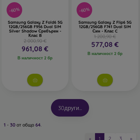
-60%
-60%
Samsung Galaxy Z Fold6 5G
Samsung Galaxy Z Flip6 5G
12GB/256GB F956 Dual SIM
12GB/256GB F741 Dual SIM
Silver Shadow Сребърен -
Син - Клас C
Клас B
1 200,90 €
2 000,90 €
577,08 €
961,08 €
В наличност 2 бр
В наличност 2 бр
30
други...
1
-
30
от общо
64
.
2
3
»
«
1