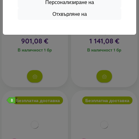
Персонализиране на
-63%
-58%
Отхвърляне на
Samsung Galaxy Z Fold5 5G
Samsung Galaxy Z Fold7 5G
12GB/512GB F946B Крем -
12GB/512GB Dual SIM
Използван - Клас A
Jetblack - Клас С
2 020,90 €
2 270,90 €
901,08 €
1 141,08 €
В наличност 1 бр
В наличност 1 бр
Безплатна доставка
Безплатна доставка