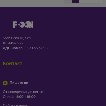
mobil online, s.r.o.
ID:
44547722
ДДС ​​номер:
SK2022734318
Контакт
info@mobilonline.sk
Пишете ни
От понеделник до петък:
Онлайн
8:00 - 15:00
Събота и неделя: