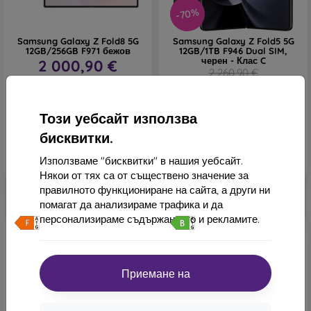
-70%
Samsung Galaxy Z Fold8 5G
Samsung Galaxy Z Fold5 5G
12GB/256GB F971 бежов
12GB/1TB F946 Dual SIM,
черен - Клас C
2 000,90 €
2 260,90 €
В наличност 3 бр
805,08 €
В наличност 1 бр
Този уебсайт използва
бисквитки.
Използваме "бисквитки" в нашия уебсайт.
Някои от тях са от съществено значение за
правилното функциониране на сайта, а други ни
помагат да анализираме трафика и да
персонализираме съдържанието и рекламите.
Безплатна доставка
Безплатна доставка
Приемане на