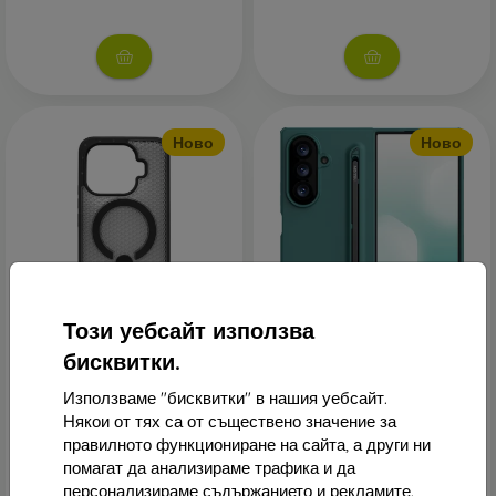
Ново
Ново
Този уебсайт използва
mobilNET Пластмасов
Nillkin Flex Pure Fold,
бисквитки.
калъф Xiaomi 17T Pro,
калъф със слот за писалка
черен (Magsafe AIR)
за Samsung Galaxy Z Fold 8
Ultra, светлозелен
Използваме "бисквитки" в нашия уебсайт.
2,90 €
24,90 €
Някои от тях са от съществено значение за
В наличност 1 бр
правилното функциониране на сайта, а други ни
В наличност 4 бр
помагат да анализираме трафика и да
персонализираме съдържанието и рекламите.