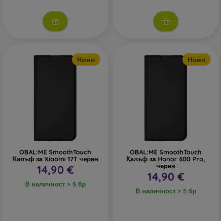
В нашия онлайн магазин
FOON
ще намерите десетки
интересни калъфи за телефони, изработени от различни
материали. Просто изберете този, който е за вас.
Ново
Ново
OBAL:ME SmoothTouch
OBAL:ME SmoothTouch
Калъф за Xiaomi 17T черен
Калъф за Honor 600 Pro,
черен
14,90 €
14,90 €
В наличност > 5 бр
В наличност > 5 бр