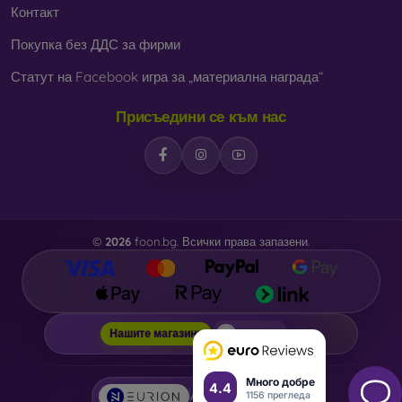
Контакт
Покупка без ДДС за фирми
Статут на Facebook игра за „материална награда“
Присъедини се към нас
©
2026
foon.bg. Всички права запазени.
foon.bg
Нашите магазини
Много добре
4.4
1156 прегледа
AI powered by
Eurion