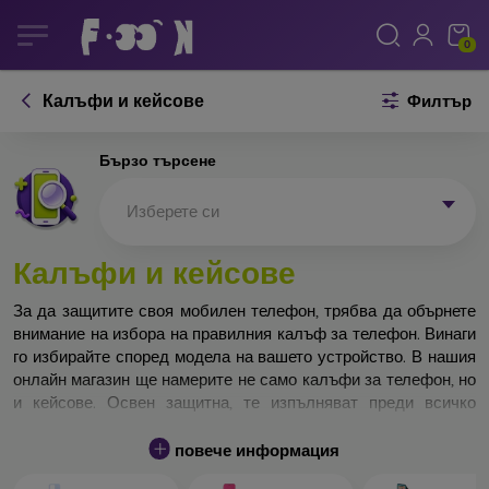
0
Калъфи и кейсове
Филтър
Бързо търсене
Изберете си
Калъфи и кейсове
За да защитите своя мобилен телефон, трябва да обърнете
внимание на избора на правилния калъф за телефон. Винаги
го избирайте според модела на вашето устройство. В нашия
онлайн магазин ще намерите не само калъфи за телефон, но
и кейсове. Освен защитна, те изпълняват преди всичко
дизайнерска функция.
повече информация
Кейса за телефон може да бъде наречен и заден капак. Той е
предназначен да защитава задната част на телефона.