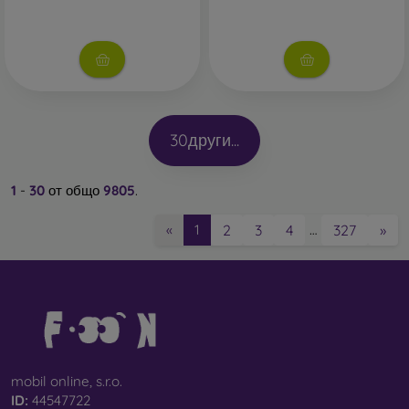
30
други...
1
-
30
от общо
9805
.
2
3
4
327
»
«
1
…
mobil online, s.r.o.
ID:
44547722