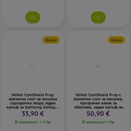
Ново
Ново
Nillkin CamShield Prop
Nillkin CamShield Prop с
магнитен слот за писалка
магнитен слот за писалка,
(прозрачна леща) заден
прозрачен капак за
калъф за Samsung Galaxy Z
обектива, заден калъф за
Fold 8 Ultra прозрачно
Samsung Galaxy Z Fold 8
33,90 €
50,90 €
черно
Ultra черен
В наличност > 5 бр
В наличност 1 бр