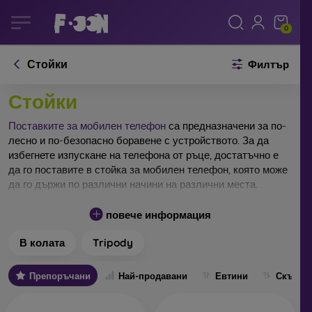
0
Стойки
Филтър
Стойки
Поставките за мобилен телефон
са предназначени за по-
лесно и по-безопасно боравене с устройството. За да
избегнете изпускане на телефона от ръце, достатъчно е
да го поставите в стойка за мобилен телефон, която може
да го държи по различни начини на различни места.
Поставките за мобилен телефон
обикновено са
повече информация
универсални. Благодарение на регулируемите захвати
можете да ги нагласите според конкретния модел на
В колата
Tripody
телефона си. Различаваме няколко вида поставки и
стойки за мобилен телефон – конкретно поставки за
Препоръчани
Най-продавани
Евтини
Скъпи
мобилен телефон за автомобил, за велосипед или
мотоциклет, настолни стойки, попсокети или селфи