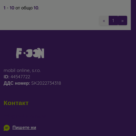
1
-
10
от общо
10
.
«
1
»
mobil online, s.r.o.
ID:
44547722
ДДС ​​номер:
SK2022734318
Контакт
info@mobilonline.sk
Пишете ни